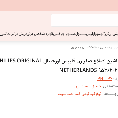
ایشی برقی(اتومو.بابلیس.سشوار.سشوار چرخشی)
لوازم شخصی برقی(ریش تراش.ماشین 
پلیدی)
/
ماشین اصلاح
/
خط زن وصفر زن
ماشین اصلاح صفر زن فلیپس اورجینال IPS ORIGINAL
NETHERLANDS 953/202
ند:
PHILIPS
ته‌بندی
:
خط زن وصفر زن
چسب‌ها :
تیغ تیتانومی
،
ضد حساسیت