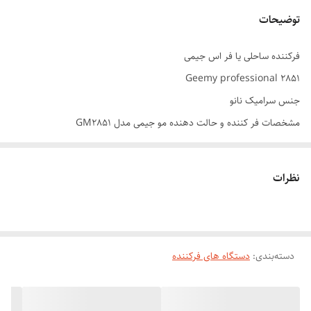
توضیحات
فرکننده ساحلی یا فر اس جیمی
Geemy professional 2851
جنس سرامیک نانو
مشخصات فر کننده و حالت دهنده مو جیمی مدل GM2851
جنس صفحات : سرامیک نانو پیشرفته
نظرات
حداکثر دما : 200 درجه سانتی‌گراد
گستره دمایی : 120 الی 230 درجه سانتی ‌گراد
دسته‌بندی
:
دستگاه های فرکننده
طول سیم : 2 متر با قابلیت چرخش 360 درجه