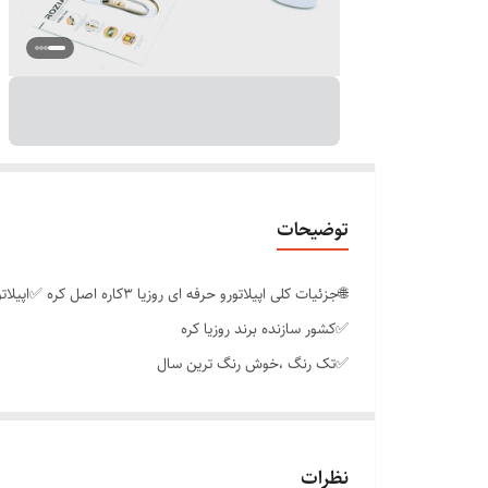
توضیحات
🌐جزئیات کلی اپیلاتورو حرفه ای روزیا 3کاره اصل کره ✅اپیلاتور اصل و اورجینال شرکت
✅کشور سازنده برند روزیا کره
✅تک رنگ ،خوش رنگ ترین سال
✅دارای موچین های کاملا تیتانیومی چهار لبه
✅منبع تغذیه باتری قابل شارژ و مستقیم برق
✅شارژ گیری کامل اپیلاتور 30دقیقه
نظرات