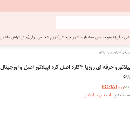
ایشی برقی(اتومو.بابلیس.سشوار.سشوار چرخشی)
لوازم شخصی برقی(ریش تراش.ماشین 
پلیدی)
/
اپلیدی یا اپلاتور
611
ند:
روزیا ROZIA
ته‌بندی
:
اپلیدی یا اپلاتور