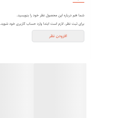
✅قابلیت استفاده اپیلاتور یک ساعت
✅دارای سری قابل شستشو
شما هم درباره این محصول نظر خود را بنویسید.
✅حذف مو 0\u002F5میلی متر
برای ثبت نظر، لازم است ابتدا وارد حساب کاربری خود شوید.
✅دارای 3عدد سری اپیلاتورو
افزودن نظر
✅گارانتی سلامت واصالت فیزیکی اقلا م همراه اپیلاتور ✅آدا
✅دارای کیف توری مخصوص