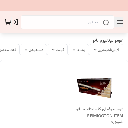
اتومو تیتانیوم نانو
پربازدیدترین
برندها
قیمت
دسته‌بندی
فقط محصول
اتومو حرفه ای کف تیتانیوم نانو
REIMIOGTON ITEM
ناموجود
NO.S8540