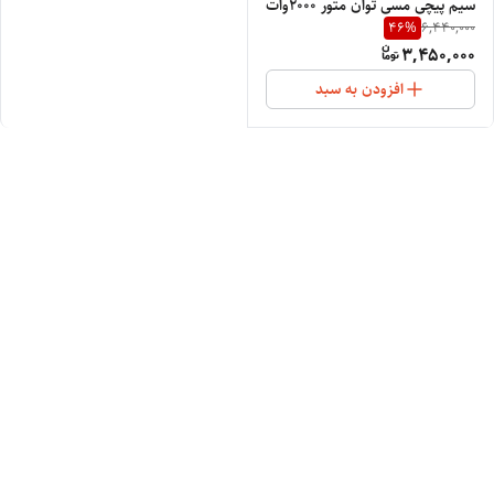
سیم پیچی مسی توان متور 2000وات
46
%
6,440,000
سایز متور 21 حجم المنت حرارتی
3,450,000
زیگزایی دارای دو سری پخش کن
افزودن به سبد