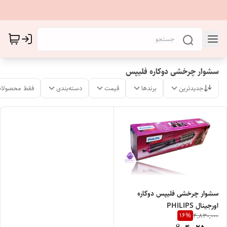
سشوار چرخشی دوکاره فلیپس
جدیدترین
برندها
قیمت
دسته‌بندی
فقط محصولات
سشوار چرخشی فلیپس دوکاره
اورجینال PHILIPS
16
%
4,830,000
PROFESSIONAL