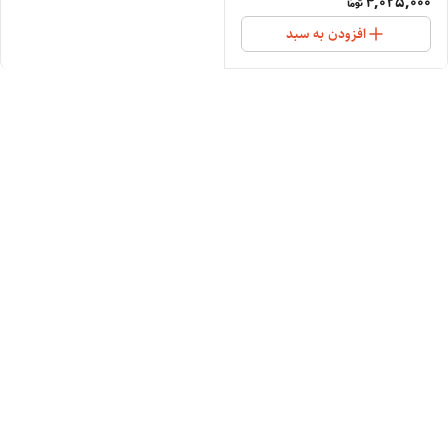
4,025,000
NETHERLANDS SDE977
افزودن به سبد