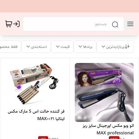
پربازدیدترین
برندها
قیمت
دسته‌بندی
فقط محصول
فر کننده حالت اس S مارک مکس
ایتالیا MAX0021
اتو ویو مکس اورجینال سایز ریز
MAX professional