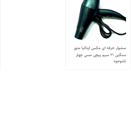
سشوار حرفه ای مکس ایتالیا متور
سنگین 21 سیم پیچی مسی چهار
ناموجود
حالته