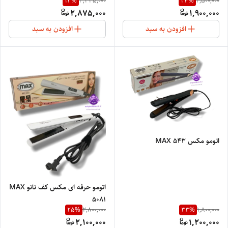
13
%
24
%
3,335,000
2,500,000
salon5542
2,875,000
1,900,000
افزودن به سبد
افزودن به سبد
اتومو مکس MAX 543
اتومو حرفه ای مکس کف نانو MAX
5081
25
%
33
%
2,800,000
1,800,000
2,100,000
1,200,000