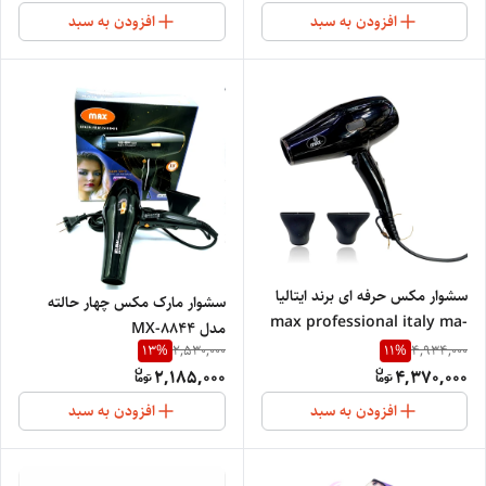
افزودن به سبد
افزودن به سبد
سشوار مکس حرفه ای برند ایتالیا
سشوار مارک مکس چهار حالته
max professional italy ma-
مدل MX-8844
871
13
%
11
%
2,530,000
4,934,000
2,185,000
4,370,000
افزودن به سبد
افزودن به سبد