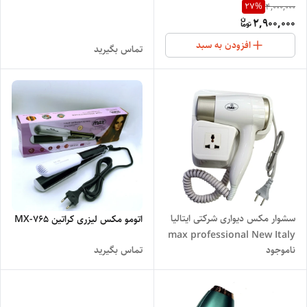
27
%
4,000,000
GOOLD10000/2026
سایز 25 ،جنس میله تیتانیومی
2,900,000
کروم ،کابل قابل چرخش تا ۳۶۰°
،فر کردن کل مو در یه دقیقه ،دارای
افزودن به سبد
تماس بگیرید
دو درجه حرارت واسه مو های
معمولی و کراتین شده
سشوار مکس دیواری شرکتی ایتالیا
اتومو مکس لیزری کراتین MX-765
max professional New Italy
ناموجود
تماس بگیرید
ma-808