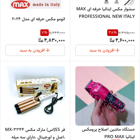
سشوار مکس ایتالیا حرفه ای MAX
PROFESSIONAL NEW ITALY
اتومو مکس حرفه ای مدل ۲۰۲۴
MA-872
7
%
38
%
5,244,000
7,475,000
4,830,000
4,600,000
افزودن به سبد
افزودن به سبد
دستگاه ماشین اصلاح پرومکس
فر SS(اس) مارک مکس MX-3344
ایتالیا PRO MAX
،اصل و اورجینال ،دارای سه میله