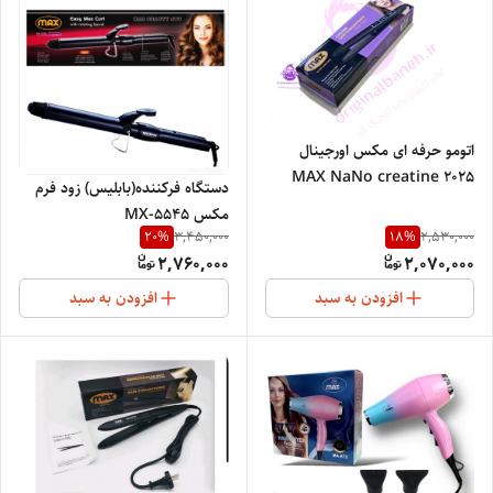
اتومو حرفه ای مکس اورجینال
MAX NaNo creatine 2025
دستگاه فرکننده(بابلیس) زود فرم
مکس MX-5545
20
%
18
%
3,450,000
2,530,000
2,760,000
2,070,000
افزودن به سبد
افزودن به سبد