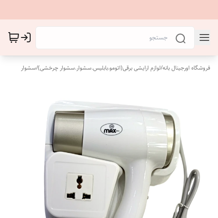
فروشگاه اورجینال بانه
/
لوازم ارایشی برقی(اتومو.بابلیس.سشوار.سشوار چرخشی)
/
سشوار