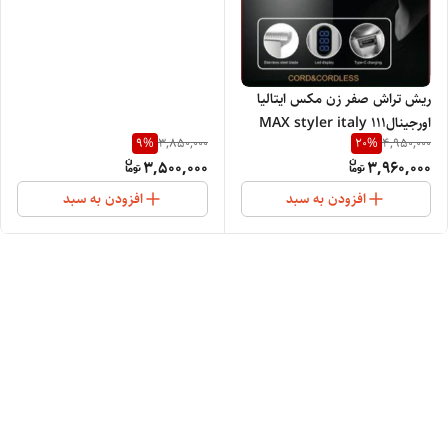
ریش تراش صفر زن مکس ایتالیا
اورجینالMAX styler italy 111
9
%
20
%
3,850,000
4,950,000
3,500,000
3,960,000
افزودن به سبد
افزودن به سبد