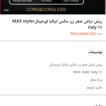
ریش تراش صفر زن مکس ایتالیا اورجینالMAX styler
italy 111
برند:
Max stayler italy
توضیحات
ریش تراش صفر زن مکس ایتالیا اورجینال
MAX styler italy 111
بدنه متال
باتری لیتیوم
دیجیتالی صفحه نمایشگر
امروزه به دلیل ماشین اصلاح های با کیفیت موجود در بازار اکثر آقایان ترجیح