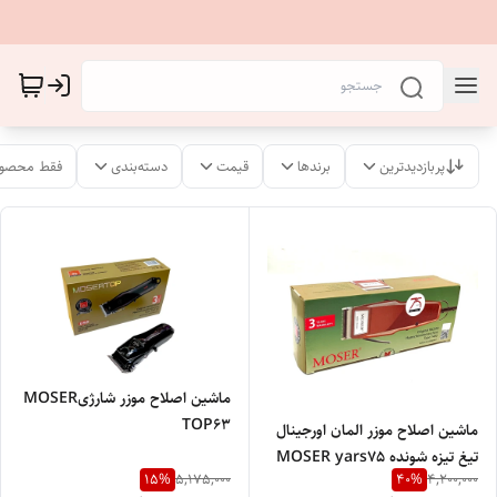
پربازدیدترین
برندها
قیمت
دسته‌بندی
فقط محصول
ماشین اصلاح موزر شارژیMOSER
TOP63
ماشین اصلاح موزر المان اورجینال
تیغ تیزه شونده MOSER yars75
15
%
40
%
5,175,000
4,200,000