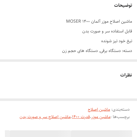
توضیحات
ماشین اصلاح موزر آلمان MOSER 1400
قابل استفاده سر و صورت بدن
تیغ خود تیز شونده
دسته: دستگاه برقی, دستگاه های حجم زن
برند: Moser
شناسه محصول: ۰۰۵۰ - ۱۴۰۰
نظرات
ویژگی‌های محصول
کد محصول: ۰۰۵۰ – ۱۴۰۰
رنگ: قرمز
مدل :type 1400-0050(5دنده سوئیچی)
دسته‌بندی
:
ماشین اصلاح
برچسب‌ها :
ماشین موزر
،
قدرت 1400
،
ماشین اصلاح سر و صورت بدن
جنس تیغه :نانو خود تیز شونده
نوع اصلاح :برش مستقیم