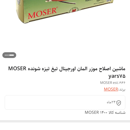
ماشین اصلاح موزر المان اورجینال تیغ تیزه شونده MOSER
yars75
MOSER est.1946
برند:
MOSER
24ماه
شناسه کالا
MOSER 1400