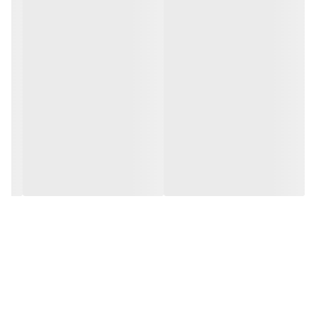
نمره اصلاح: 0.1 میلی‌متر تا ۲۰ میلی متر
منبع تغذیه :220 ولت شهری
توان :10 وات
فرکانس :50 هرتز
ابعاد :5* 6/9* 17/5 سانتی‌متر
وزن :550 گرم
طول سیم :2 متر
سایر توضیحات :
ساخت آلمان (حک‌شده پشت تیغه)
دارای هولوگرام اصالت کالا
قابلیت استفاده از شانه‌های مختلف
اصلاح مو با سرعت بسیار زیاد
دفترچه راهنمای
اقلام همراه :