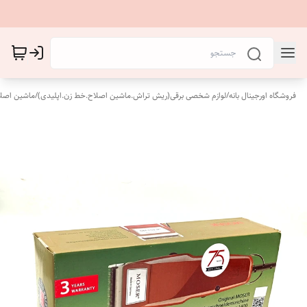
فروشگاه اورجینال بانه
/
لوازم شخصی برقی(ریش تراش.ماشین اصلاح.خط زن.اپلیدی)
/
ماشین اصل