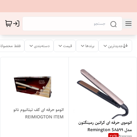
جدیدترین
برندها
قیمت
دسته‌بندی
فقط محصولات
اتومو حرفه ای کف تیتانیوم نانو
REIMIOGTON ITEM
اتوموی حرفه ای کراتین رمینگتون
NO.S8540
مدل Remington S8599
27
%
9,000,000