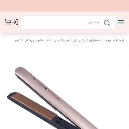
فروشگاه اورجینال بانه
/
لوازم ارایشی برقی(اتومو.بابلیس.سشوار.سشوار چرخشی)
/
اتومو