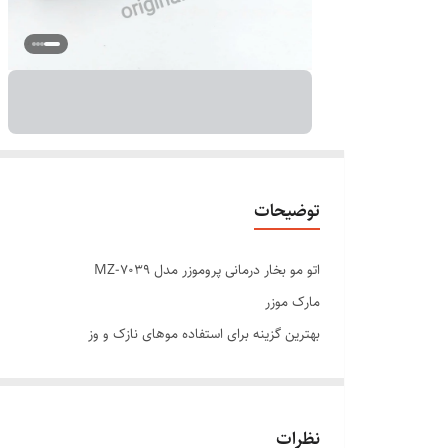
توضیحات
اتو مو بخار درمانی پروموزر مدل MZ-7039
مارک موزر
⁦⁩بهترین گزینه برای استفاده موهای نازک و وز
⁦⁩بدون هیچ اسیبی برای موهای حساس
⁦⁩کف سرامیکی نانو
⁦⁩صافی شلاقی و ماندگار
نظرات