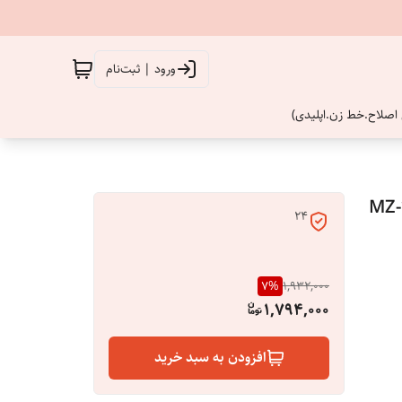
ورود | ثبت‌نام
اصلاح.خط زن.اپلیدی)
24
7
%
1,932,000
1,794,000
افزودن به سبد خرید