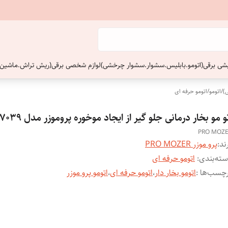
ایشی برقی(اتومو.بابلیس.سشوار.سشوار چرخشی)
لوازم شخصی برقی(ریش تراش.ماشین 
)
/
اتومو
/
اتومو حرفه ای
و مو بخار درمانی جلو گیر از ایجاد موخوره پروموزر مدل MZ-7039
PRO MOZ
ند:
پرو موزر PRO MOZER
ته‌بندی
:
اتومو حرفه ای
چسب‌ها :
اتومو بخار دار
،
اتومو حرفه ای
،
اتومو پرو موزر