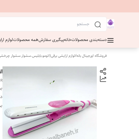
دسته‌بندی محصولات
خانه
پیگیری سفارش
همه محصولات
لوازم ار
فروشگاه اورجینال بانه
/
لوازم ارایشی برقی(اتومو.بابلیس.سشوار.سشوار چرخشی
ات
ER
بر
دس
بر