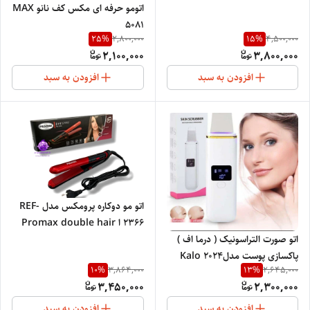
اتومو حرفه ای مکس کف نانو MAX
5081
25
%
15
%
2,800,000
4,500,000
2,100,000
3,800,000
افزودن به سبد
افزودن به سبد
اتو مو دوکاره پرومکس مدل REF-
2366 ا Promax double hair
iron model REF-2366
اتو صورت التراسونیک ( درما اف )
پاکسازی پوست مدل2024 Kalo
10
%
13
%
3,864,000
2,645,000
Ultrasonic DermaF
3,450,000
2,300,000
افزودن به سبد
افزودن به سبد