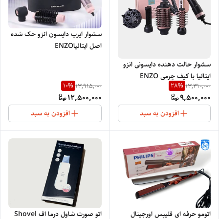
سشوار ایرپ دایسون انزو حک شده
اصل ایتالیاENZO
PROFESSIONAL 4136
سشوار حالت دهنده دایسونی انزو
ایتالیا با کیف چرمی ENZO
10
%
28
%
13,915,000
13,310,000
PROFESSIONAL 760
12,500,000
9,500,000
افزودن به سبد
افزودن به سبد
اتومو حرفه ای فلیپس اورجینال
اتو صورت شاول درما اف Shovel