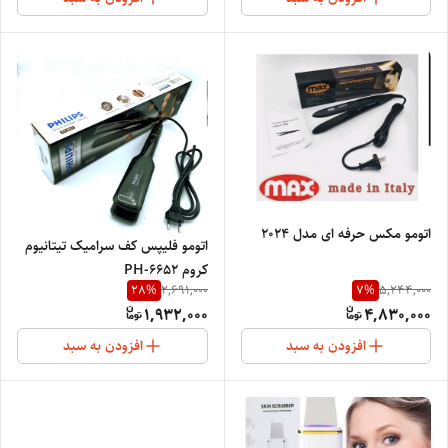
اتومو مکس حرفه ای مدل ۲۰۲۴
اتومو فلیپس کف سرامیک تیتانیوم
کروم PH-6652
28
%
7
%
2,691,000
5,244,000
1,932,000
4,830,000
افزودن به سبد
افزودن به سبد