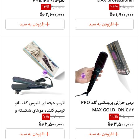
MAX professional
نانو9250 PHILIPS
13
%
24
%
3,000,000
2,500,000
salon5542
PROFESSIONAL NEW
2,600,000
1,900,000
افزودن به سبد
افزودن به سبد
برس حرارتی پرومکس گلد PRO
اتومو حرفه ای فلیپس کف نانو
MAX GOLD IONIC112
ترمیم کننده موهای شکسته و
7
%
22
%
2,700,000
4,500,000
ویزPHILIPS3869
2,500,000
3,500,000
افزودن به سبد
افزودن به سبد