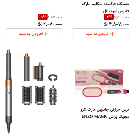
دستگاه فرکننده شگلیم مارک
فلیپس اورجینال
18
%
13
%
2,530,000
5,566,000
2,070,000
4,807,000
افزودن به سبد
افزودن به سبد
برس حرارتی جادویی مارک انزو
مجیک براش ENZO MAGIC
BRUSH No4102max