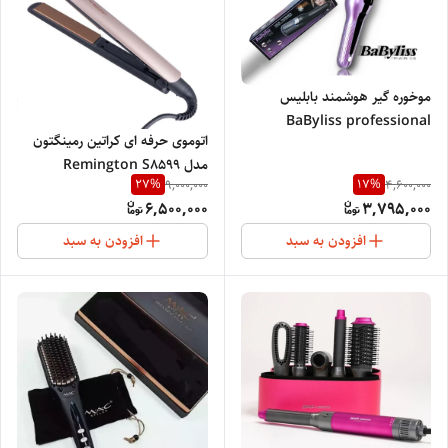
موخوره گیر هوشمند بابلیس
BaByliss professional
اتوموی حرفه ای کراتین رمینگتون
مدل Remington S8599
27
%
17
%
9,000,000
4,600,000
6,500,000
3,795,000
افزودن به سبد
افزودن به سبد