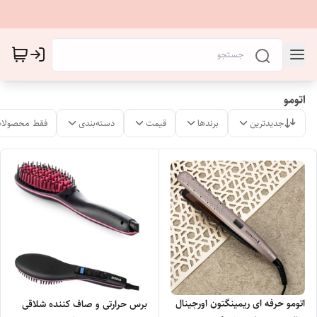
اتومو
جدیدترین
برندها
قیمت
دسته‌بندی
فقط محصولات
اتومو حرفه ای ریمینگتون اورجینال
برس حرارتی و صاف کننده شلاقی