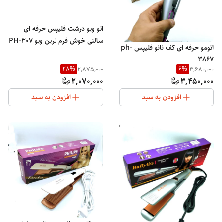
اتو ویو درشت فلیپس حرفه ای
سالنی خوش فرم ترین ویو PH-307
اتومو حرفه ای کف نانو فلیپس ph-
3867
28
%
6
%
2,875,000
3,680,000
2,070,000
3,450,000
افزودن به سبد
افزودن به سبد