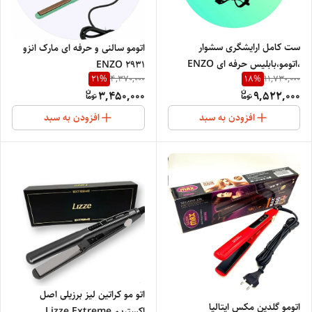
ست کامل ارایشگری سشوار
اتومو سالنی و حرفه ای مارک انزو
،اتومو،بابلیس حرفه ای ENZO
ENZO 2931
21
%
18
%
4,370,000
11,730,000
Complete hairdressing set
3,450,000
9,522,000
افزودن به سبد
افزودن به سبد
اتو مو کراتین لیز برزیلی اصل
اتومو گلدین مکس ایتالیا
اکستریم Lizze Extreme