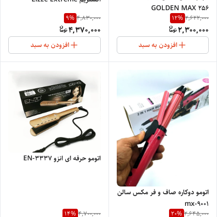
GOLDEN MAX 256
9
%
12
%
4,830,000
2,622,000
4,370,000
2,300,000
افزودن به سبد
افزودن به سبد
اتومو حرفه ای انزو EN-3337
اتومو دوکاره صاف و فر مکس سالن
mx-9001
14
%
20
%
4,700,000
2,645,000