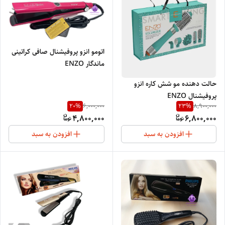
اتومو انزو پروفیشنال صافی کراتینی
ماندگار ENZO
PROFESSIONAL20171
حالت دهنده مو شش کاره انزو
پروفیشنال ENZO
20
%
23
%
6,000,000
8,900,000
PROFESSIONAL ITALY EN-
4,800,000
6,800,000
750
افزودن به سبد
افزودن به سبد