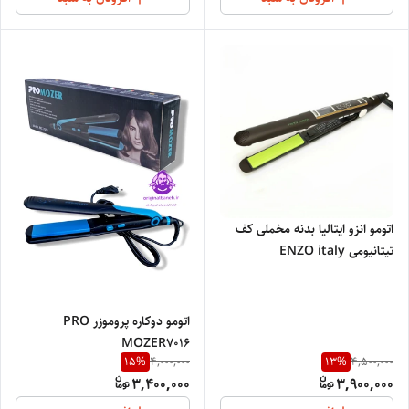
اتومو انزو ایتالیا بدنه مخملی کف
تیتانیومی ENZO italy
اتومو دوکاره پروموزر PRO
MOZER7016
15
%
13
%
4,000,000
4,500,000
3,400,000
3,900,000