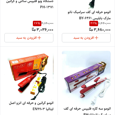
دستگاه ویو فلیپس سالنی و کراتین
PH-1371
اتومو حرفه ای کف سرامیک نانو
مارک بابلیس BY-6461
26
%
42
%
4,140,000
6,440,000
3,036,000
3,680,000
افزودن به سبد
افزودن به سبد
اتومو کراتین و حرفه ای انزو اصل
اتومو سه کاره فلیپس حرفه ای کف
ایتالیا EN9903
سرامیک نانوPH-111