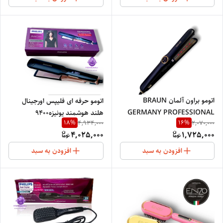
اتومو براون آلمان BRAUN
اتومو حرفه ای فلیپس اورجینال
GERMANY PROFESSIONAL
هلند هوشمند یونیزه9400
18
%
16
%
4,934,000
2,070,000
4,025,000
1,725,000
افزودن به سبد
افزودن به سبد