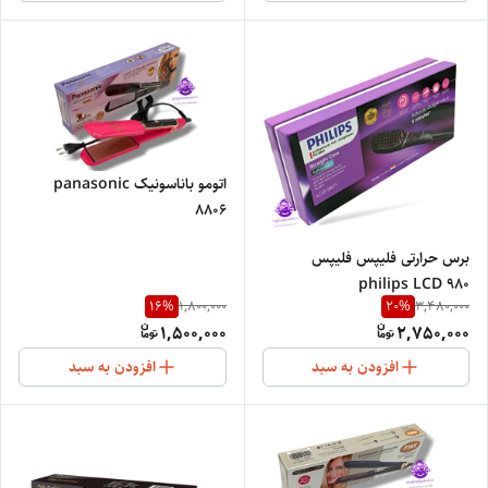
اتومو باناسونیک panasonic
8806
برس حرارتی فلیپس فلیپس
philips LCD 980
16
%
20
%
1,800,000
3,480,000
1,500,000
2,750,000
افزودن به سبد
افزودن به سبد