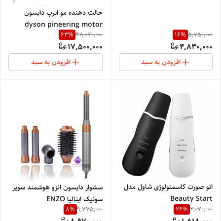
حالت دهنده مو ایرپ دایسون
dyson pineering motor
63
%
16
%
48,070,000
5,750,000
technology HS05
17,500,000
4,830,000
افزودن به سبد
افزودن به سبد
اتو صورت کاسمتولوژی شاول مدل
سشوار دایسون انزو هوشمند سوپر
Beauty Start
سونیک ایتالیا ENZO
8
%
26
%
9,775,000
2,070,000
PROFESSIONAL SALON