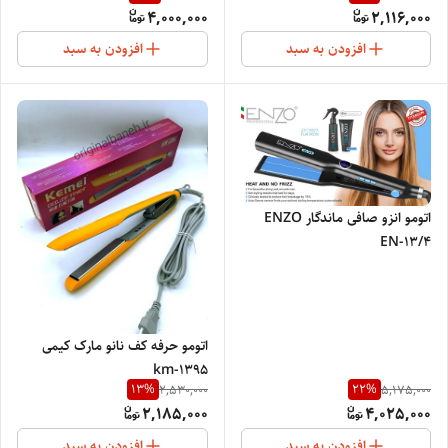
4,000,000
2,116,000
افزودن به سبد
افزودن به سبد
اتومو انزو صافی ماندگار ENZO
EN-13/4
اتومو حرفه کف نانو مارک کیمی
km-1395
13
%
22
%
2,530,000
5,175,000
2,185,000
4,025,000
افزودن به سبد
افزودن به سبد