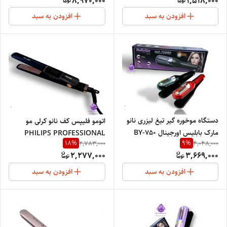
8,970,000
1,518,000
ITALY 4131
افزودن به سبد
افزودن به سبد
دستگاه موخوره گیر تیغ لیزری نانو
اتومو فلیپس کف نانو کرلی مو
مارک بابلیس اورجینال BY-750
PHILIPS PROFESSIONAL
18
%
9
%
2,783,000
4,048,000
NETHERLANDS 850
2,277,000
3,669,000
افزودن به سبد
افزودن به سبد