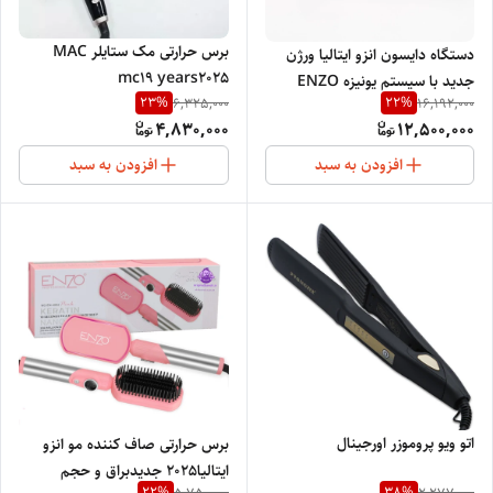
برس حرارتی مک ستایلر MAC
دستگاه دایسون انزو ایتالیا ورژن
mc19 years2025
جدید با سیستم یونیزه ENZO
23
%
22
%
6,325,000
16,192,000
PROFESSIONAL EN4136
4,830,000
12,500,000
years 2025
افزودن به سبد
افزودن به سبد
اتو ویو پروموزر اورجینال
برس حرارتی صاف کننده مو انزو
ایتالیا2025 جدیدبراق و حجم
22
%
38
%
5,750,000
2,277,000