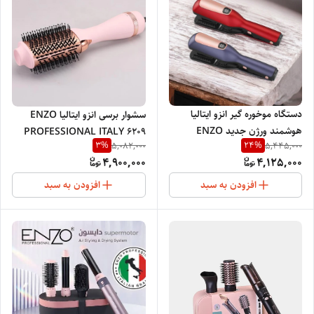
دستگاه موخوره گیر انزو ایتالیا
سشوار برسی انزو ایتالیا ENZO
هوشمند ورژن جدید ENZO
PROFESSIONAL ITALY 6209
3
%
24
%
5,082,000
5,445,000
PROFESSIONAL ITALY
4,900,000
4,125,000
2026/998
افزودن به سبد
افزودن به سبد