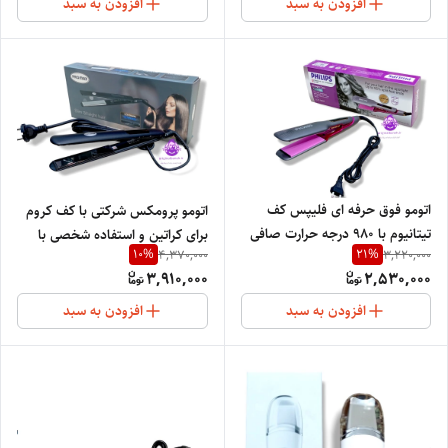
افزودن به سبد
افزودن به سبد
اتومو فوق حرفه ای فلیپس کف
اتومو پرومکس شرکتی با کف کروم
تیتانیوم با ۹۸۰ درجه حرارت صافی
برای کراتین و استفاده شخصی با
10
%
21
%
4,370,000
3,220,000
شلاقی ماندگارPHILIPS 3080
ترمیم کننده موهای شکسته شده
3,910,000
2,530,000
PRO MAX958A1
افزودن به سبد
افزودن به سبد