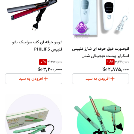
اتومو حرفه ای کف سرامیک نانو
اتوصورت فوق حرفه ای شارژ فلیپس
فلیپس PHILIPS
اسکرابر پوست دیجیتالی شش
7
%
10
%
3,450,000
3,220,000
حالته و سه سرعته گرفتن یون منفی
3,200,000
2,875,000
پوست جذب یون مثبت در
پوستSkin Scrubber1929
افزودن به سبد
افزودن به سبد