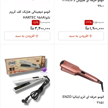
اتومو حرفه ای فلیپس PHILIPS
9900
اتومو دیجیتالی هارتک کف کروم
نانوHARTEC 958A1
15
%
24
%
4,000,000
2,500,000
3,400,000
1,900,000
افزودن به سبد
افزودن به سبد
اتومو حرفه ای انزو ایتالیا ENZO
3851