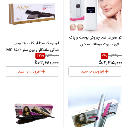
اتو صورت ضد چروکی پوست و پاک
اتومومک ستایلر کف تیتانیومی
سازی صورت درمااف اسکین
صافی ماندگار و یون ساز MC-1502
اسکرابر دیجیتالی
42
%
7
%
6,440,000
2,622,000
3,680,000
2,415,000
افزودن به سبد
افزودن به سبد