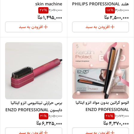
هلند PHILIPS PROFESSIONAL
skin machine
27
%
18
%
2,070,000
3,080,000
NETHERLANDS 1280
1,495,000
2,500,000
افزودن به سبد
افزودن به سبد
اتومو کراتین بدون مواد انزو ایتالیا
برس حرارتی تیتانیومی انزو ایتالیا
ENZO PROFESSIONAL
دایسون ENZO PROFESSIONAL
21
%
28
%
8,050,000
6,072,000
SALON ITALY EN-3860
en-052
6,325,000
4,370,000
افزودن به سبد
افزودن به سبد