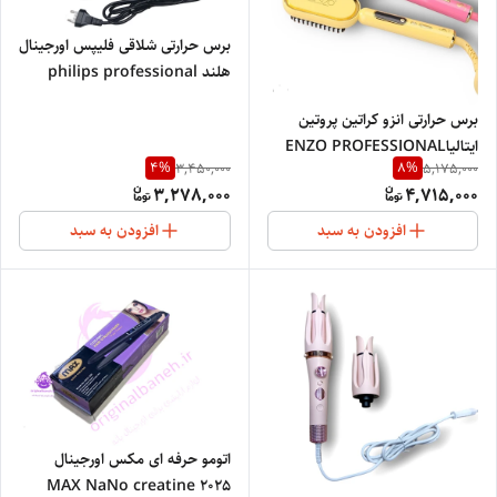
برس حرارتی شلاقی فلیپس اورجینال
هلند philips professional
Netherlands 767
برس حرارتی انزو کراتین پروتین
ایتالیاENZO PROFESSIONAL
4
%
8
%
3,450,000
5,175,000
STRAIGHT HAIR4102
3,278,000
4,715,000
افزودن به سبد
افزودن به سبد
اتومو حرفه ای مکس اورجینال
MAX NaNo creatine 2025