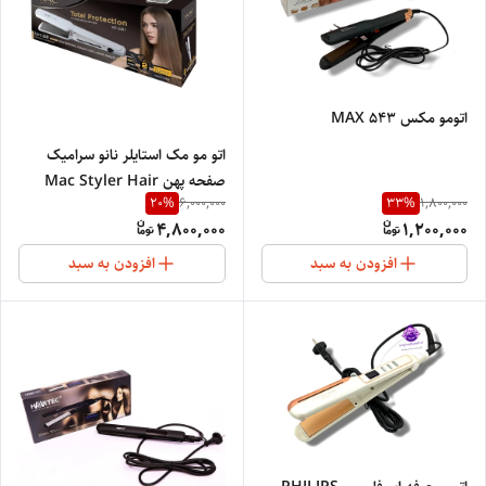
اتومو مکس MAX 543
اتو مو مک استایلر نانو سرامیک
صفحه پهن Mac Styler Hair
20
%
33
%
6,000,000
1,800,000
Straightener MC-2091
4,800,000
1,200,000
افزودن به سبد
افزودن به سبد