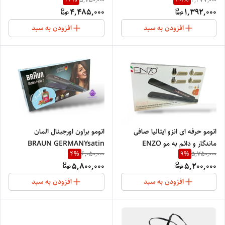
دهنده سرامیکی نانو گرم کننده
4,485,000
1,392,000
یونی صاف کننده مو، ضد قارچ مو
ENZO PROFESSIONAL
افزودن به سبد
افزودن به سبد
SALON ITALY 4002
اتومو حرفه ای انزو ایتالیا صافی
اتومو براون اورجینال المان
ماندگار و دائم به مو ENZO
BRAUN GERMANYsatin
4
%
9
%
6,050,000
5,750,000
PROFESSIONAL
Hair3
5,800,000
5,200,000
ITALY5IN1EN-960
افزودن به سبد
افزودن به سبد