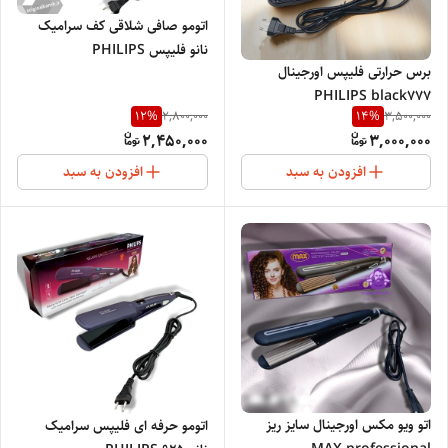
اتومو صافی شلاقی کف سرامیک
نانو فلیپس PHILIPS
برس حرارتی فلیپس اورجینال
PROFESSIONAL SALON1402
PHILIPS black۷۷۷
12
%
14
%
2,800,000
3,500,000
2,450,000
3,000,000
افزودن به سبد
افزودن به سبد
اتو ویو مکس اورجینال سایز ریز
اتومو حرفه ای فلیپس سرامیک