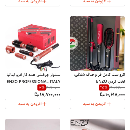
افزودن به سبد
افزودن به سبد
انزو ست کامل فر و صاف شلاقی،
سشوار چرخشی همه کار انزو ایتالیا
لخت کردن ENZO
ENZO PROFESSIONAL ITALY
10
%
25
%
20,900,000
14,242,000
PROFESSIONAL SALON
B2
18,700,000
10,618,000
ITALY 3313
افزودن به سبد
افزودن به سبد