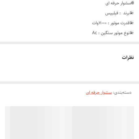
🌐سشوار حرفه ای
💫برند : فیلیپس
💫قدرت موتور : 7000وات
💫نوع موتور سنگین : Ac
💫عملکرد یونی : دارد
💫سرعت باد چهار حاته
نظرات
💫باد سرد : دارد
💫کشور مبدا برند : هلند
💫مخصوص سالن آرایشگری حرفه ای
دسته‌بندی
:
سشوار حرفه ای
💫دارای متور سیم پیچی مسی با دوام
💫تک رنگ و تضمینی شده تا دو سال
💫دارای کابل چهار رشته و 3متر