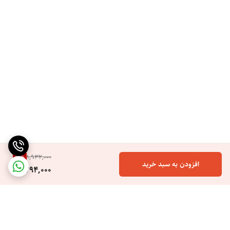
7
%
1,932,000
افزودن به سبد خرید
1,794,000