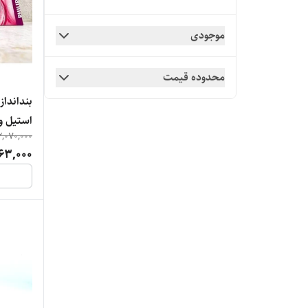
موجودی
محدوده قیمت
بندانداز
استیل و
2,070,000
63,000