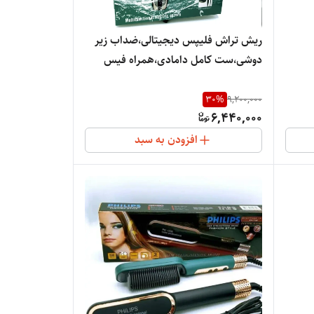
ریش تراش فلیپس دیجیتالی،ضداب زیر
دوشی،ست کامل دامادی،همراه فیس
براش،اورجینال PH-10000
30
%
9,200,000
6,440,000
افزودن به سبد