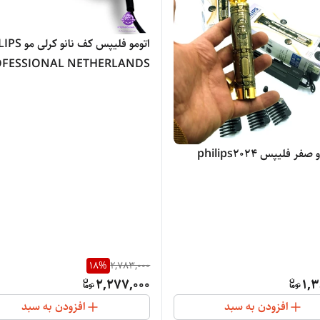
اتومو فلیپس کف نان
OFESSIONAL NETHERLANDS
850
 فلیپس philips2024
18
%
2,783,000
2,277,000
1,3
افزودن به سبد
افزودن به سبد