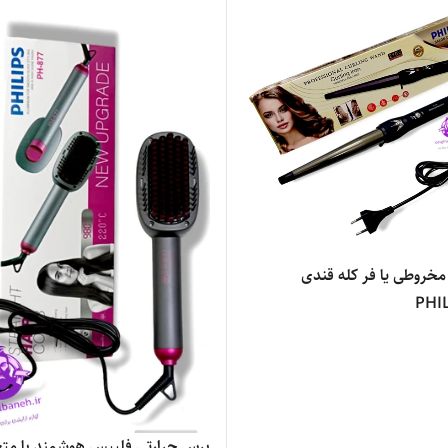
مخروطی یا فر کله قندی
PHIL
برس حرارتی فلیپس هوشمند با متغ