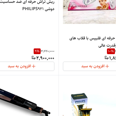
ریش تراش حرفه ای ضد حساسیت و
دوشی PHILIPS921
 حرفه ای فلیپس با قلاب های
قدرت عالی
9
%
3,220,000
10
%
2,900,000
1,8
افزودن به سبد
افزودن به سبد