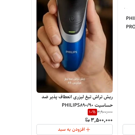
و کرلی مو PHILIPS
PR
ریش تراش تیغ لیزری انعطاف پذیر ضد
حساسیت PHILIPS890/90
10
%
3,900,000
3,500,000
افزودن به سبد