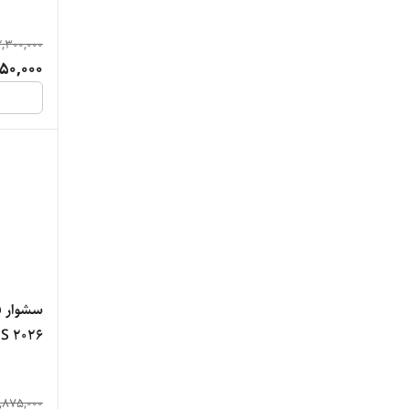
2,300,000
950,000
سشوار ف
S 2026
,875,000