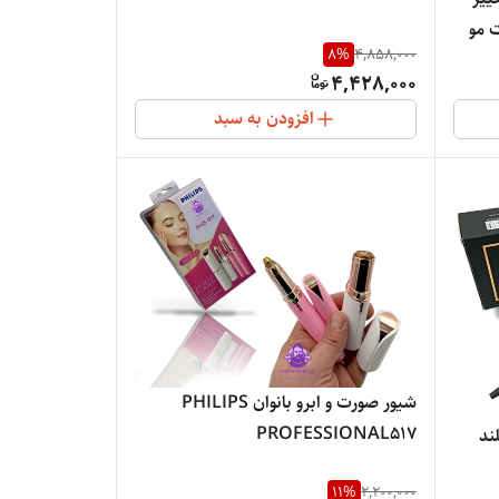
 مو
8
%
4,858,000
4,428,000
افزودن به سبد
شیور صورت و ابرو بانوان PHILIPS
PROFESSIONAL517
ند
11
%
2,200,000