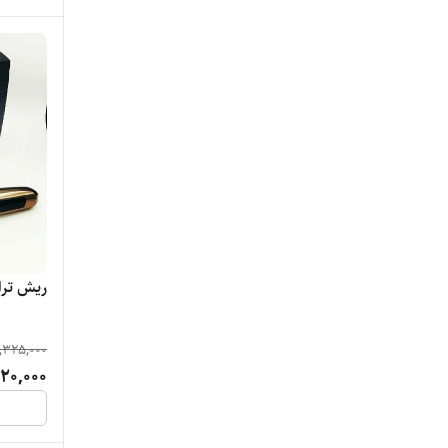
ریش تراش
,325,000
20,000