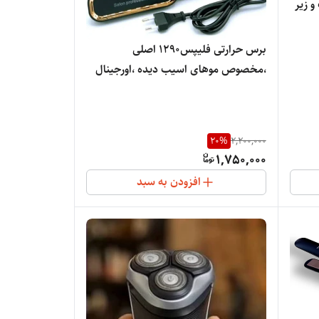
 زیر
برس حرارتی فلیپس1290 اصلی
،مخصوص موهای اسیب دیده ،اورجینال
20
%
2,200,000
1,750,000
افزودن به سبد