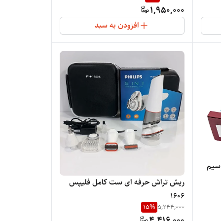
1,950,000
افزودن به سبد
سیم
ریش تراش حرفه ای ست کامل فلیپس
1606
15
%
5,244,000
4,416,000