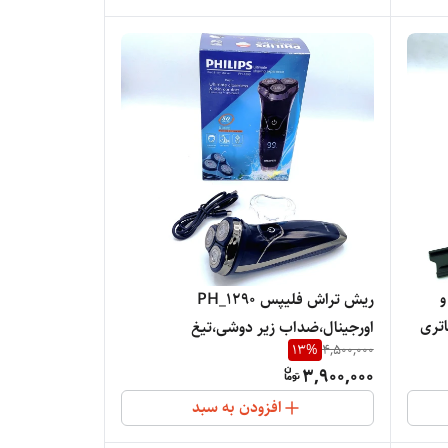
اصل و
ریش تراش فلیپس PH_1290
باتری
اورجینال،ضداب زیر دوشی،تیغ
13
%
4,500,000
الماسی،ضد زنگ زدن تیغ
3,900,000
ها،دیجیتالی،شارژی مستقیم برق
افزودن به سبد