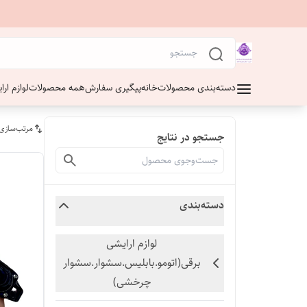
دسته‌بندی محصولات
خانه
پیگیری سفارش
همه محصولات
لوازم ار
مرتب‌سازی
جستجو در نتایج
دسته‌بندی
لوازم ارایشی
برقی(اتومو.بابلیس.سشوار.سشوار
چرخشی)