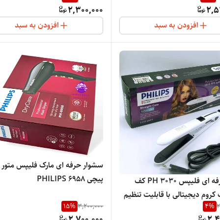
2,300,000
2,5
افزودن به سبد
افزودن به سبد
سشوار حرفه ای مارک فلیپس متور 
پیچی PHILIPS 6958
اتومو حرفه ای فلیپس PH 3030 کف
سرامیک کروم دیجیتالی با قابلیت تنظیم
15
%
3,200,000
4
%
2
دما حرارت 980 درجه فارانتهایت با قابلیت
2,700,000
2,4