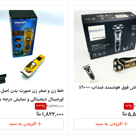
 فوق هوشمند ضداب s9000
خط زن و صفر زن صورت بدن 
اورجینال دیجیتالی و نمایش درجه 
33
%
2,733,000
12
%
6
باتری لیتیم شارژی و مستقیم برق
1,822,000
5,5
افزودن به سبد
افزودن به سبد