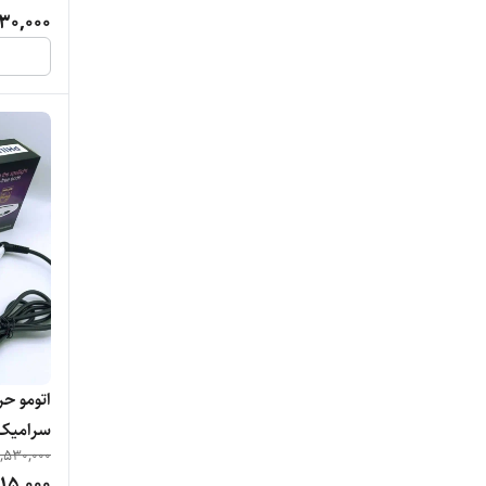
30,000
,530,000
15,000