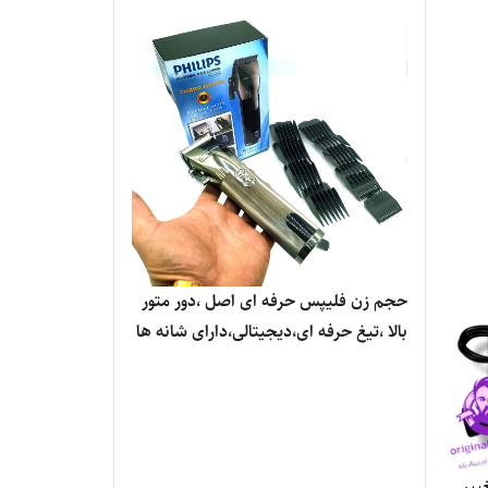
حجم زن فلیپس حرفه ای اصل ،دور متور
بالا ،تیغ حرفه ای،دیجیتالی،دارای شانه ها
در ده تا سایز،شارژی مستقیم برق
ییر