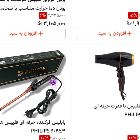
بودن دما حرارت متناسب با ضخامت
6
%
3,335,000
15
%
PHILIPS 877
3,105,000
1,
افزودن به سبد
افزودن به سبد
لیپس با قدرت حرفه ای
PHILIP
بابلیس فرکننده حرفه ای فلیپس هل
9/PHILIPS 6045
17
%
2,800,000
12
%
2