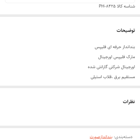
شناسه کالا
PH-8425
توضیحات
بندانداز حرفه ای فلیپس
مارک فلیپس اورجینال
اورجینال شرکتی گارانتی شده
مستقیم برق ،قلاب استیلی
دارای پودر حساسیت و نخ
دور متور ۴۰۰۰ در ثانیه
نظرات
تک رنگ و خوش رنگترین سال
دارای چراغ نشان دهنده ریشه مو
دارای گارانتی ۲۴ماه
دسته‌بندی
:
بنداندازصورت
برای خانم های که وقت رفتن به ارایشگر ندارن بهترین وسیله رو معرفی