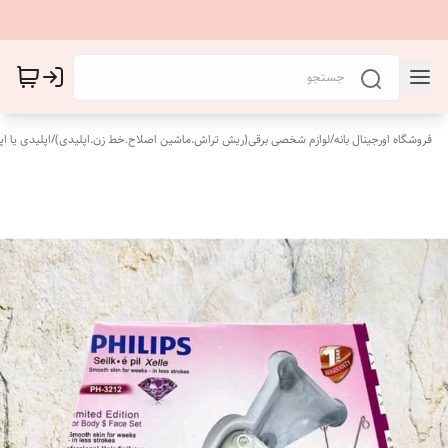
فروشگاه اورجینال بانه
/
لوازم شخصی برقی(ریش تراش.ماشین اصلاح.خط زن.اپلیدی)
/
اپلیدی یا اپل