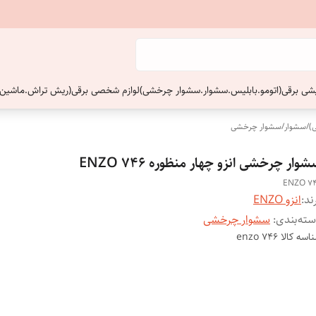
ایشی برقی(اتومو.بابلیس.سشوار.سشوار چرخشی)
لوازم شخصی برقی(ریش تراش.ماشین 
)
/
سشوار
/
سشوار چرخشی
وار چرخشی انزو چهار منظوره ENZO 746
ENZO 7
ند:
انزو ENZO
ته‌بندی
:
سشوار چرخشی
اسه کالا
enzo 746