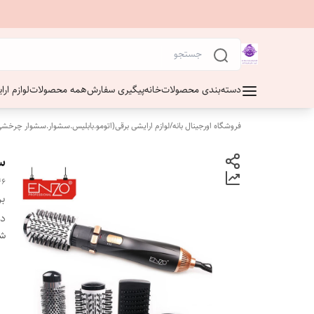
دسته‌بندی محصولات
خانه
پیگیری سفارش
همه محصولات
لوازم ار
فروشگاه اورجینال بانه
/
لوازم ارایشی برقی(اتومو.بابلیس.سشوار.سشوار چرخشی
سش
46
بر
دس
شن