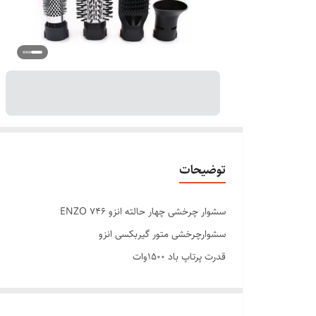
توضیحات
سشوار چرخشی چهار حالته انزو ENZO 746
سشوارچرخشی متور گیربکسی انزو
قدرت پرتاپ باد ۱۵۰۰وات
المنت های سرامیکی
دارای چهار سری با حالت های مختلف