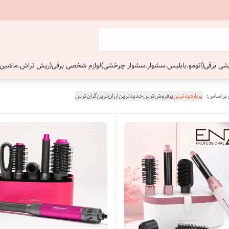
ایشی برقی(اتومو.بابلیس.سشوار.سشوار چرخشی)
لوازم شخصی برقی(ریش تراش.ماشین 
 براساس:
پربازدیدترین
پرفروش‌ترین
جدیدترین
ارزان‌ترین
گران‌ترین