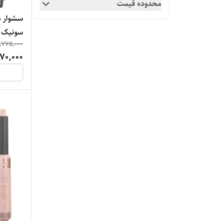
محدوده قیمت
سشوار د
,775,000
 ITALY
70,000
4131