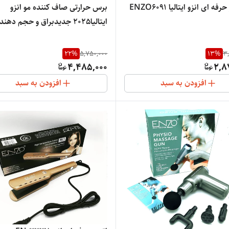
فه ای انزو ایتالیا ENZO6091
برس حرارتی صاف کننده مو انزو
ایتالیا2025 جدیدبراق و حجم دهند
سرامیکی نانو گرم کننده یونی صاف 
مو، ضد قارچ مو ENZO
22
%
5,750,000
13
%
3
ROFESSIONAL SALON ITALY
4,485,000
2,8
4002
افزودن به سبد
افزودن به سبد