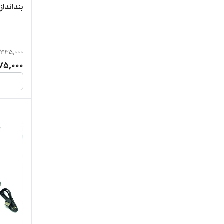
بندانداز حر
,335,000
75,000