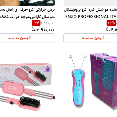
نده مو شش کاره انزو پروفیشنال
برس حرارتی انزو حرفه ای اصل ،سه 
ENZO PROFESSIONAL ITA
،دو سال
19
%
4,830,000
23
%
و شخصی EN-4101
3,910,000
6,
افزودن به سبد
افزودن به سبد