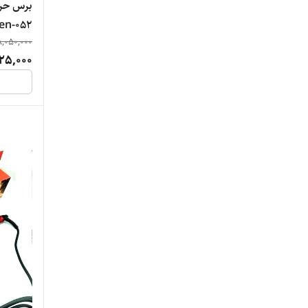
برس حرار
en-052
8,050,000
25,000