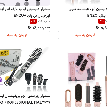
ایسون انزو هوشمند سوپر
سشوار دایسونی ایرپ مارک انزو ایتال
سونیک ایتالیا ENZO
اورجینال بی وان +ENZO
8
%
17,500,000
8
%
9
PROFESSIONAL ITALY B1
PROFESSIONAL SALON
16,000,000
8,9
افزودن به سبد
افزودن به سبد
سشوار چرخشی انزو پروفیشنال ایت
O PROFESSIONAL ITALY749