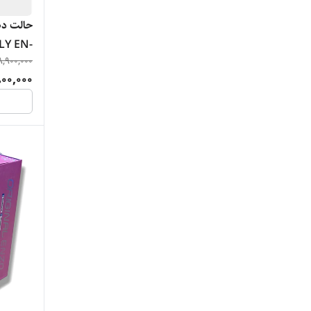
حالت ده
LY EN-
8,900,000
750
800,000