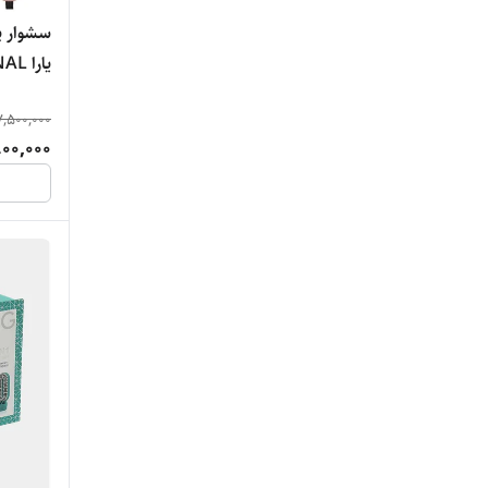
سشوار پ
یارا ENZO PROFESSIONAL
7,500,000
900,000