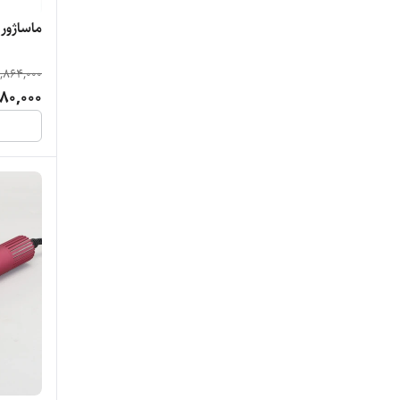
ماساژور انزو 
,864,000
80,000