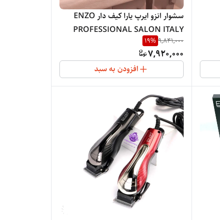
سشوار انزو ایرپ یارا کیف دار ENZO
PROFESSIONAL SALON ITALY
19
%
9,841,000
4142B
7,920,000
افزودن به سبد