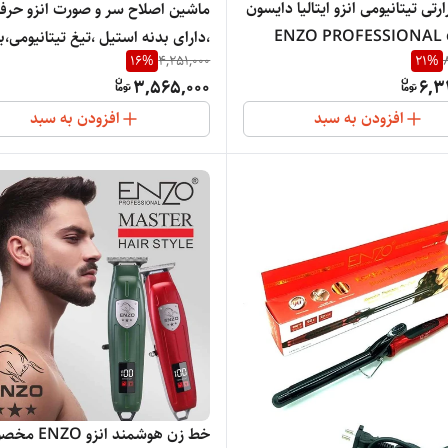
تی تیتانیومی انزو ایتالیا دایسون
ماشین اصلاح سر و صورت 
ENZO PROFESSIONAL 
،دارای بدنه استیل ،تیغ تیتانیومی،ب
16
%
4,251,000
21
%
لیتیم تقویت شده ،قدرت متور 6 هزار،
3,565,000
6,3
افزودن به سبد
افزودن به سبد
خط زن هوشمند انزو