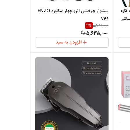
کاره
سشوار چرخشی انزو چهار منظوره ENZO
 گارانتی،درجه حرارت 985،سالنی
746
2
%
5,796,000
5,635,000
افزودن به سبد