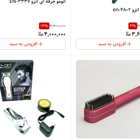
اتومو حرفه ای انزو EN-3337
en-4802
14
%
4,700,000
4
%
3
4,000,000
3,6
افزودن به سبد
افزودن به سبد