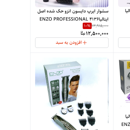
یا
سشوار ایرپ دایسون انزو حک شده اصل
ایتالیاENZO PROFESSIONAL 4136
10
%
13,915,000
12,500,000
افزودن به سبد
الیا
ENZ