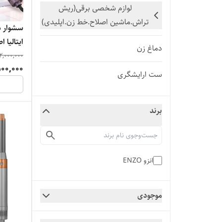
لوازم شخصی برقی(ریش
تراش.ماشین اصلاح.خط زن.اپلیدی)
سشوار د
ایتالیا 
دماغ زن
اورجینال ور
2,000,000
00,000
ست ارایشگری
برند
انزو ENZO
موجودی