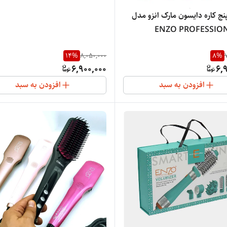
نج کاره دایسون مارک انزو مدل
14
%
8,050,000
8
%
6,900,000
6,
افزودن به سبد
افزودن به سبد