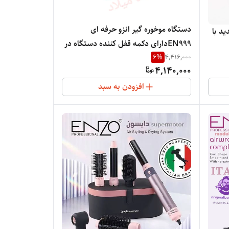
دستگاه موخوره گیر انزو حرفه ای
 جدید با
EN999دارای دکمه قفل کننده دستگاه در
دو رنگ مختلف قرمز و مشکی دارای تیغ
6
%
4,416,000
P
4,140,000
استیلی ضد زنگ
افزودن به سبد