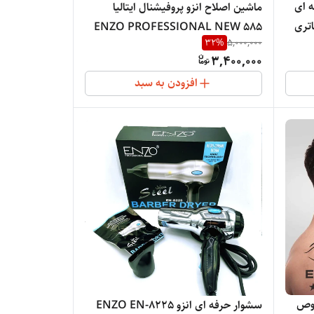
انزو حرفه ای
ماشین اصلاح انزو پروفیشنال ایتالیا
اتری
ENZO PROFESSIONAL NEW 585
32
%
5,000,000
3,400,000
افزودن به سبد
 ENZO مخصوص
سشوار حرفه ای انزو ENZO EN-8225