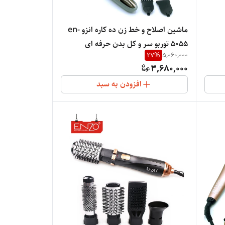
ماشین اصلاح و خط زن ده کاره انزو en-
5055 توربو سر و کل بدن حرفه ای
27
%
5,060,000
3,680,000
افزودن به سبد