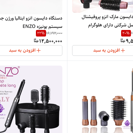
ایسون مارک انزو پروفیشنال
دستگاه دایسون انزو ایتالیا ورژن
اصل شرکتی دارای هلوگرام
سیستم یونیزه ENZO
ژن جدید ENZO4133
22
%
16,192,000
20
%
1
ROFESSIONAL EN4136 years
12,500,000
9,5
2025
افزودن به سبد
افزودن به سبد