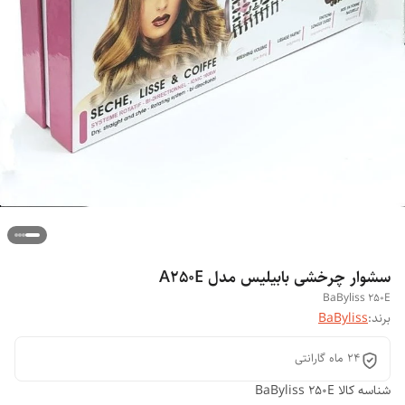
سشوار چرخشی بابیلیس مدل A250E
BaByliss 250E
برند:
BaByliss
۲۴ ماه گارانتی
شناسه کالا
BaByliss 250E