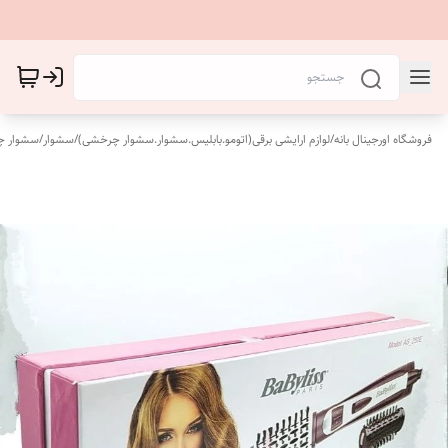
فروشگاه اورجینال بانه
/
لوازم ارایشی برقی(اتومو.بابلیس.سشوار.سشوار چرخشی)
/
سشوار
/
سشوار 