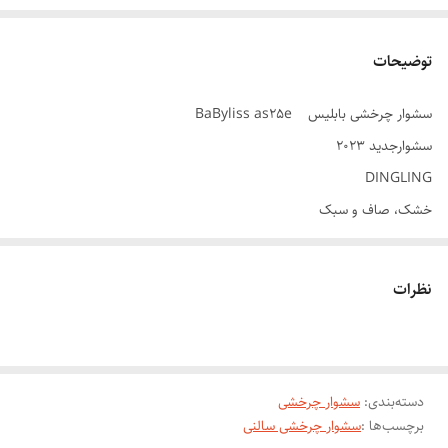
توضیحات
سشوار چرخشی بابلیس BaByliss as25e
سشوارجدید 2023
DINGLING ‏
خشک، صاف و سبک
توان ۱۰۰۰ وات
نوع موتور AC
نظرات
نوع موتور چرخشی گیربوکسی همراه چرخ دنده
دارای دو برس گرد با قابلیت چرخش به چپ و راست
جنس المنت سرامیکی
دسته‌بندی
:
تولید باد سرد و گرم
سشوار چرخشی
برچسب‌ها :
سشوار چرخشی سالنی
فناوری تولید یون