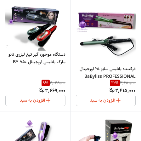
دستگاه موخوره گیر تیغ لیزری نانو
مارک بابلیس اورجینال BY-750
فرکننده بابلیس سایز ۲۵ اورجینال
BaByliss PROFESSIONAL
9
%
30
%
4,048,000
3,450,000
NEW 675
3,669,000
2,415,000
افزودن به سبد
افزودن به سبد