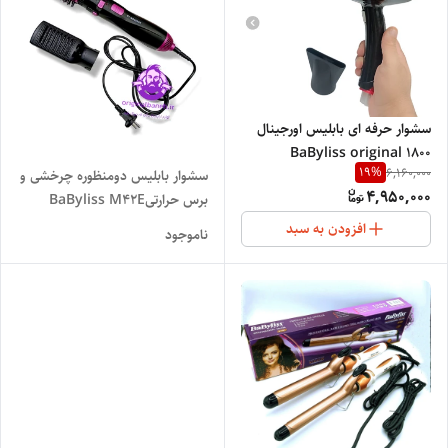
سشوار حرفه ای بابلیس اورجینال
BaByliss original 1800
19
%
6,160,000
سشوار بابلیس دومنظوره چرخشی و
4,950,000
برس حرارتیBaByliss M42E
افزودن به سبد
ناموجود