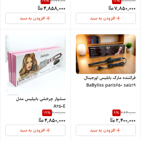
19
%
11
%
6,072,000
8,900,000
فرانسه دارای سه حالت فر کنند
4,858,000
7,850,000
دارای تنظیم درجه حرارت چرخش به
دو طرف
افزودن به سبد
افزودن به سبد
فرکننده مارک بابلیس اورجینال
BaByliss paris650 saiz19
سشوار چرخشی بابیلیس مدل
A250E
19
%
9
%
6,000,000
2,640,000
4,850,000
2,400,000
افزودن به سبد
افزودن به سبد