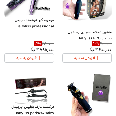
موخوره گیر هوشمند بابلیس
BaByliss professional
ماشین اصلاح صفر زن وخط زن
بابلیس BaByliss PRO
17
%
20
%
4,600,000
4,000,000
3,795,000
3,200,000
افزودن به سبد
افزودن به سبد
فرکننده مارک بابلیس اورجینال
BaByliss paris650 saiz9