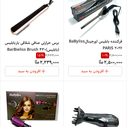
فرکننده بابلیس اورجینالBaByliss
برس حرارتی صافی شلاقی باربابلیس
PARIS 2026
(بابلیس)BarBieliss Brush 430
15
%
10
%
2,662,000
2,800,000
2,239,000
2,500,000
افزودن به سبد
افزودن به سبد