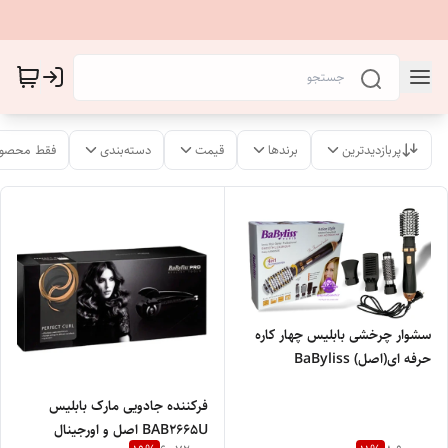
پربازدیدترین
برندها
قیمت
دسته‌بندی
فقط محصول
سشوار چرخشی بابلیس چهار کاره
حرفه ای(اصل) BaByliss
AS966SDE
فرکننده جادویی مارک بابلیس
BAB2665U اصل و اورجینال