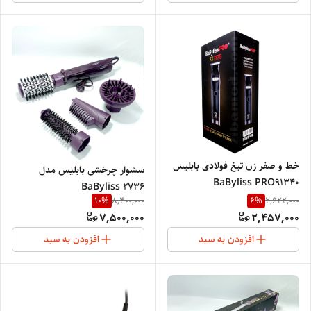
خط و صفر زن تیغ فولادی بابلیس
سشوار چرخشی بابلیس مدل
BaByliss PRO91340
BaByliss 2736
10
%
6
%
8,400,000
2,622,000
7,500,000
2,457,000
افزودن به سبد
افزودن به سبد