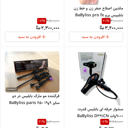
ماشین اصلاح صفر زن و خط زن
بابلییس پرو BaByliss pro fx
17
%
20
%
2,800,000
4,000,000
7870
2,300,000
3,200,000
افزودن به سبد
افزودن به سبد
فرکننده مو مارک بابلیس در دو
سایز 9و19 BaByliss paris 650
سشوار حرفه ای بابلیس قدرت
۹۰۰۰وات BaByliss D391CN
21
%
12
%
5,600,000
3,680,000