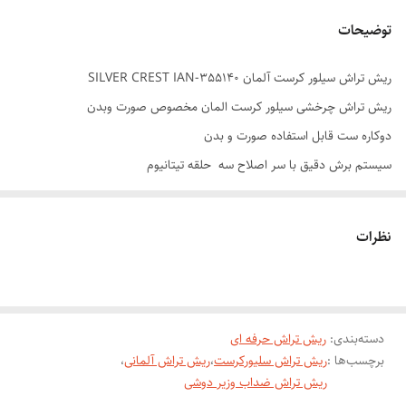
توضیحات
ریش تراش سیلور کرست آلمان SILVER CREST IAN-355140
ریش تراش چرخشی سیلور کرست المان مخصوص صورت وبدن
دوکاره ست قابل استفاده صورت و بدن
سیستم برش دقیق با سر اصلاح سه حلقه تیتانیوم
زمان شارژ دهی: 60 دقیقه (با شارژ کامل)
زمان شارژ گیری :30دقیقه
نظرات
محافظت در برابر پاشش آب قدرتمند (IPX6)‏
عملکرد: با شارژ یا برق
صفحه ال ایدی :دارد
دسته‌بندی
:
ضداب: هست
ریش تراش حرفه ای
برچسب‌ها :
ریش تراش سلیورکرست
،
ریش تراش آلمانی
،
استند: ندارد
ریش تراش ضداب وزیر دوشی
کیف نگه داری: دارد