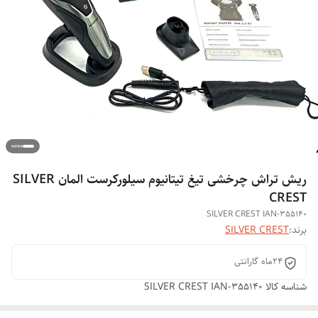
ریش تراش چرخشی تیغ تیتانیوم سیلورکرست المان SILVER
CREST
SILVER CREST IAN-355140
برند:
SILVER CREST
۲۴ماه گارانتی
شناسه کالا
SILVER CREST IAN-355140