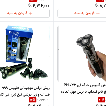
 T
4,416,000
8,2
افزودن به سبد
افزودن به سبد
ریش تراش فلیپس حرفه ای 33/PH-
ر
ضداب و زیر دوشی تیغ لیزر غی
16
%
3,864,000
10
%
شارژی و مستقیم برق پنج کا