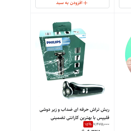
افزودن به سبد
ریش تراش حرفه ای ضداب و زیر دوشی
فلیپس با بهترین کارانتی تضمینی
15
%
7,475,000
1/PHILIPS10000