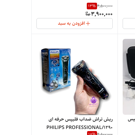
13
%
4,500,000
3,900,000
افزودن به سبد
یپس
ریش تراش ضداب فلیپس حرفه ای
1290/PHILIPS PROFESSIONAL
18
%
4,800,000