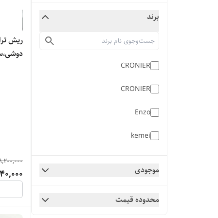
برند
دوشی،ست
CRONIER
براش،اورجینا
CRONIER
Enzo
kemei
Kemei
9,200,000
موجودی
40,000
Max stayler italy
محدوده قیمت
Panasonic