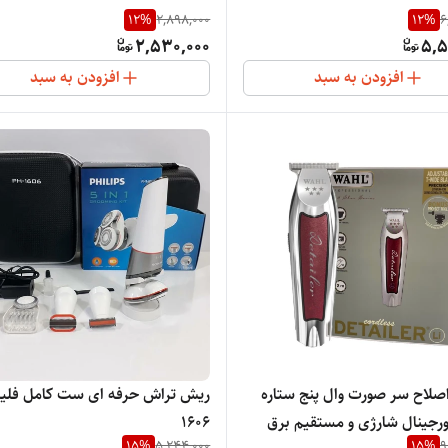
12
%
2,898,000
12
%
6
2,530,000
5,5
افزودن به سبد
افزودن به سبد
صلاح سر صورت وال پنج ستاره
ریش تراش حرفه ای ست کامل فل
ورجینال شارژی و مستقیم برق
1606
15
%
5,244,000
15
%
9