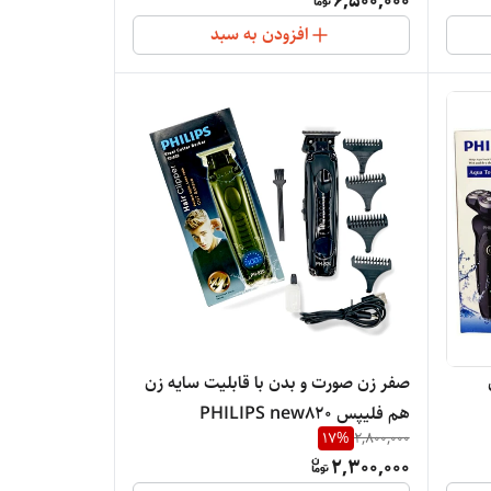
6,500,000
افزودن به سبد
صفر زن صورت و بدن با قابلیت سایه زن
هم فلیپس PHILIPS new820
17
%
2,800,000
2,300,000