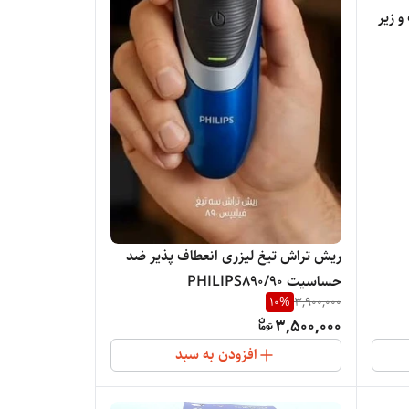
 زیر
ریش تراش تیغ لیزری انعطاف پذیر ضد
حساسیت PHILIPS890/90
10
%
3,900,000
3,500,000
افزودن به سبد