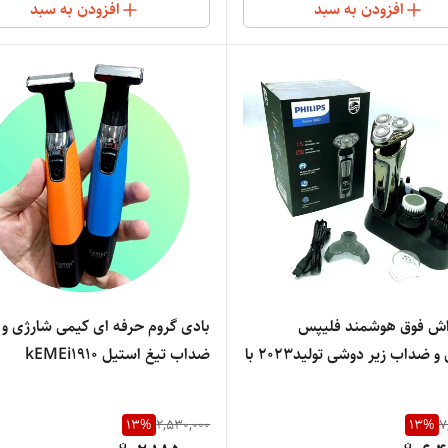
افزودن به سبد
افزودن به سبد
تور 6500
اش فوق هوشمند فلیپس
بادی گروم حرفه ای کیمی شارژی و
اورجینال و ضداب زیر دوشی تولید2023 با
ضداب تیغ استیل kEMEi1910
بهترین الیاژ سال تیغ تیتانیومی کرومPH-
13
%
2,530,000
13
%
7