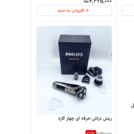
6,325,000
افزودن به سبد
ل
ریش تراش حرفه ای چهار کاره
 به
27
%
7,590,000