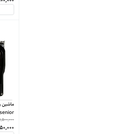
00,000
ماشین وا
1,500,000
50,000
تیتانیوم