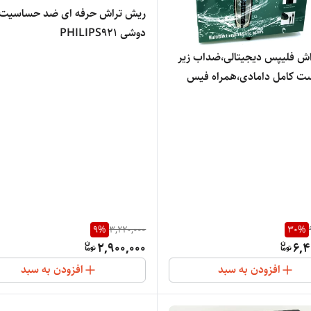
ریش تراش حرفه ای ضد حساسیت و
دوشی PHILIPS921
ریش تراش فلیپس دیجیتالی،ضداب زیر
 کامل دامادی،همراه فیس
ل PH-10000
9
%
3,220,000
30
%
2,900,000
6,4
افزودن به سبد
افزودن به سبد