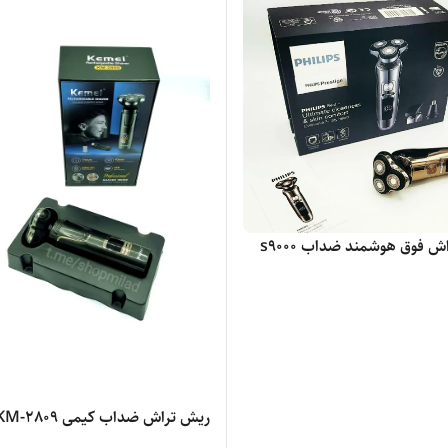
 فوق هوشمند ضداب s9000
ریش تراش ضداب کیمی KM-2809