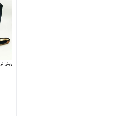
philips
PHILIPS
SILVER CREST
SILVER CREST
انزو ENZO
ریش تراش
براون BRAUn
پرو موزر PRO MOZER
دی اس پی dsp
دینگ لینگ DINGLING