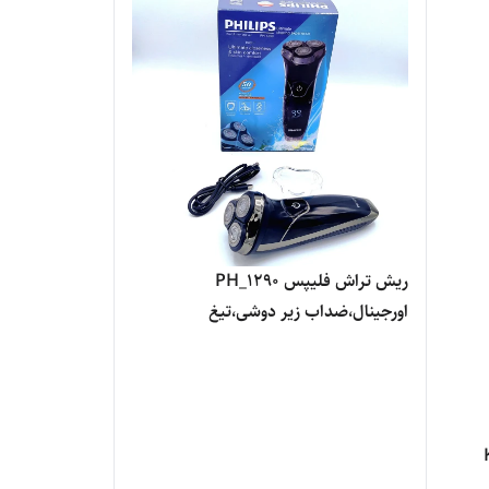
ریش تراش فلیپس PH_1290
اورجینال،ضداب زیر دوشی،تیغ
الماسی،ضد زنگ زدن تیغ
ها،دیجیتالی،شارژی مستقیم برق