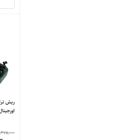
برق،دور مو
ریش تر
1909
,475,000