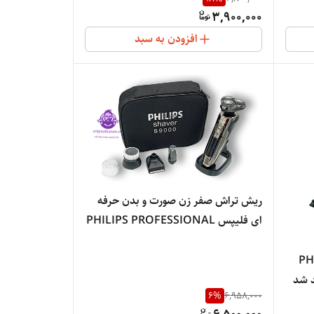
NEW YEAR 5000
3,900,000
افزودن به سبد
ریش تراش صفر زن صورت و بدن حرفه
ای فلیپس PHILIPS PROFESSIONAL
skin comfort9000
یش تراش دیجیتالی فلیپس 999 -PH
ر کند شد
6
%
6,958,000
ره برای ست