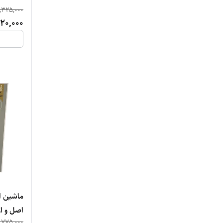
روزیا ROZIA
,325,000
20,000
فلیپس Philips
مک ستایلر M.A.C
وال WAHL
وی جی ار VGR
ماشین ا
اصل و ا
,775,000