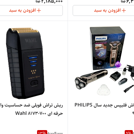
2,185,000
6,4
افزودن به سبد
افزودن به سبد
ریش تراش فلیپس جدید سال PHILIPS
ریش تراش فویلی ضد حساسیت وا
حرفه ای Wahl 8173-700
Professional 5 Star Vanish
Shaver یک سیستم تعلیق نوآورانه
13
%
8,004,000
9
%