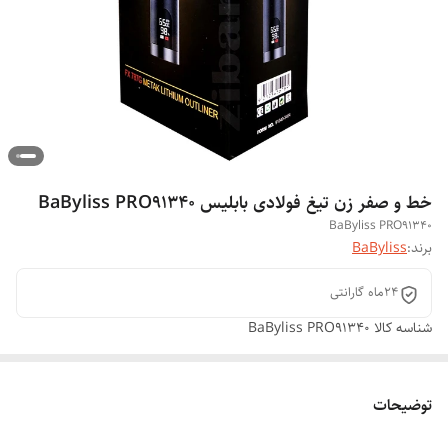
خط و صفر زن تیغ فولادی بابلیس BaByliss PRO91340
BaByliss PRO91340
برند:
BaByliss
۲۴ماه گارانتی
شناسه کالا
BaByliss PRO91340
توضیحات