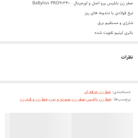
صفر زن بابلیس پرو اصل و اورجینال BaByliss PRO91340
تیغ فولادی با دندونه های ریز
شارژی و مستقیم برق
باتری لیتیم تقویت شده
قدرت متور 82هزار در ثانیه
دارای شانه های سایز بندی برای فید زدن
نظرات
بدنه فلزی ضد ضربه
رنگ مشکی
با گارانتی دو سال
دسته‌بندی
:
خط زن حرفه ای
برای کار های حرفه ای و سالن های بزرگ هم بانوان و هم اقایا فروشگاه ما
برچسب‌ها :
خط زن بابلیس
،
صفر زن صورت و بدن
،
خط زن و فید زن
خط زن و صفر زن بابلیس پرو را معرفی میکند