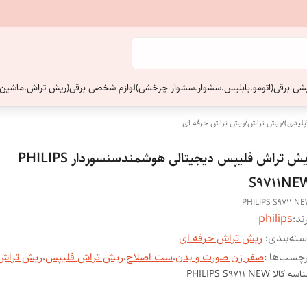
ایشی برقی(اتومو.بابلیس.سشوار.سشوار چرخشی)
لوازم شخصی برقی(ریش تراش.ماشین 
پلیدی)
/
ریش تراش
/
ریش تراش حرفه ای
ریش تراش فلیپس دیجیتالی هوشمندسنسوردار PHILIPS
S9711NE
PHILIPS S9711 N
ند:
philips
ته‌بندی
:
ریش تراش حرفه ای
چسب‌ها :
صفر زن صورت و بدن
،
ست اصلاح
،
ریش تراش فلیپس
،
ریش تراش 
اسه کالا
PHILIPS S9711 NEW