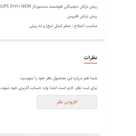
ریش تراش دیجیتالی هوشمند سنسوردار PHILIPS S9711 NEW
ریش تراش فلیپس
مناسب اصلاح : صفر (مثل تیغ) و ته ریش
گارانتی : ۲۴ ماه
ساخت کشور : هلند
تکنولوژی اصلاح : برش چرخشی
نظرات
جنس تیغه : استیل ضد زنگ
قابلیت اصلاح با شماره صفر : دارد
شما هم درباره این محصول نظر خود را بنویسید.
خط زن : دارد
برای ثبت نظر، لازم است ابتدا وارد حساب کاربری خود شوید.
استفاده به صورت خشک و مرطوب : دارد
افزودن نظر
قابلیت شستشو : دارد
منبع تغذیه : باتری قابل شارژ(بی سیم)
استند شارژ : دارد
چهار کاره ست اصلاح