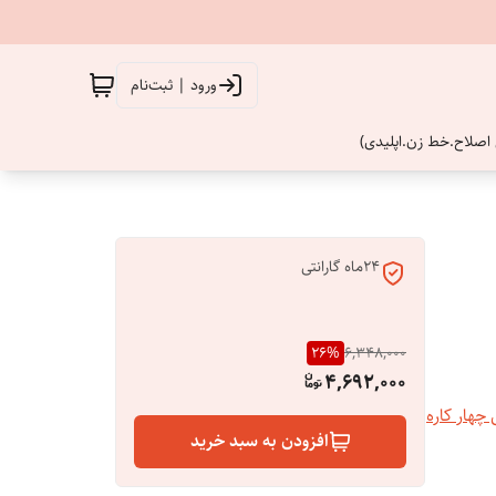
ورود | ثبت‌نام
اصلاح.خط زن.اپلیدی)
24ماه گارانتی
26
%
6,348,000
4,692,000
چهار کاره
افزودن به سبد خرید