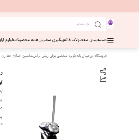
دسته‌بندی محصولات
خانه
پیگیری سفارش
همه محصولات
لوازم ار
فروشگاه اورجینال بانه
/
لوازم شخصی برقی(ریش تراش.ماشین اصلاح.خط زن.ا
W
EW
بر
دس
بر
شن