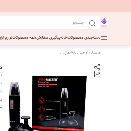
دسته‌بندی محصولات
خانه
پیگیری سفارش
همه محصولات
لوازم ار
فروشگاه اورجینال بانه
/
دماغ زن
دم
09
بر
دس
بر
شن