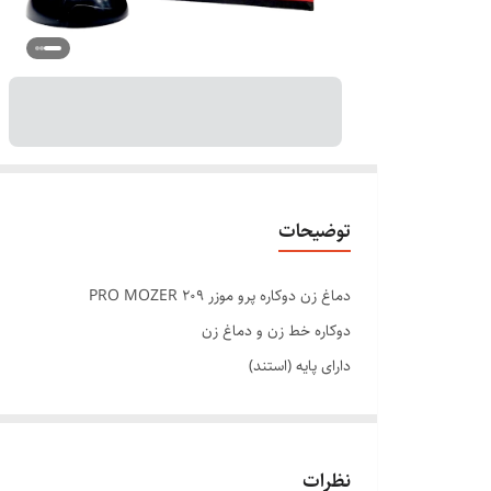
توضیحات
دماغ زن دوکاره پرو موزر PRO MOZER 209
دوکاره خط زن و دماغ زن
دارای پایه (استند)
جنس تیغه : فولاد ضد زنگ
شارژی و مستقیم برق
پایه نگه داری
نظرات