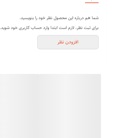
تک رنگ مشکی
مراقبت شخصی
شما هم درباره این محصول نظر خود را بنویسید.
اصلاح کننده موی بینی و گوش
برای ثبت نظر، لازم است ابتدا وارد حساب کاربری خود شوید.
دارای خط زن برای ریش و بدن
افزودن نظر
نقره Pd.موتور آلیاژی با سرعت چرخش بالا
باتری قابل تعویض
ولتاژ: 110-240 ولت 50/60 هرتز 3 وات
ریش تراش حرفه ای
تیغه شناور برای داخل دماغ که به راحتی موهای زاید را میزنه
سری قابل تعویض می باشد :
سری موزن گوش و بینی که به طور پیش فرض روی دستگاه قرا
به بدن آسیبی نرساند.
سری دیگر به عنوان خط زن عمل می کند. این دستگاه برای ایج
مو زن گوش و بین