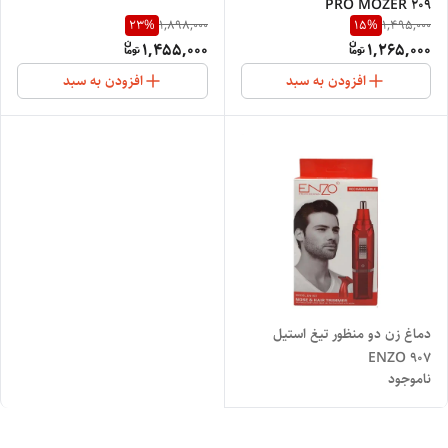
PRO MOZER 209
23
%
15
%
1,898,000
1,495,000
1,455,000
1,265,000
افزودن به سبد
افزودن به سبد
دماغ زن دو منظور تیغ استیل
ENZO 907
ناموجود