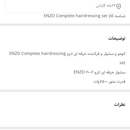
۲۴ماه گارانتی
شناسه کالا
ENZO Complete hairdressing set
توضیحات
اتومو و سشوار و فرکننده حرفه ای انزو ENZO Complete hairdressing
set
سشوار حرفه ای انزو ENZO 6006
قدرت متور 7500وات
المنت با روکش سرامیکی
دو متور سنگین سیم پیچی
نظرات
سایز متور 21
چهار حالته داغی و خنکی
متور ACتقویت شده