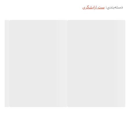
دسته‌بندی
:
کابل ژله ای دو متر نیم
ست ارایشگری
بدنه ضد ضربه و خش
دستگاه فرکننده حرفه ای انزو ایتالیا ENZO 9105
جنس کف سرامیک نانو
دیجیتال قابل تنظیم دما
دما متناسب با نوع ضخامت مو
سایز فرکردن مو در ۲۵
حالت دادن مو در ۳۰ ثانیه