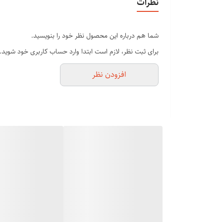
نظرات
بدنه پلاستیک فشرده
دارای پنج سری مخصوص نقاط بدن
شما هم درباره این محصول نظر خود را بنویسید.
1-سری ماساژور هشت غلطکی برای جریان خون و ازاد سازی ماهیچه های
برای ثبت نظر، لازم است ابتدا وارد حساب کاربری خود شوید.
2-سوهان پا برای برداشتن پوست های مرده پاشنه پا
افزودن نظر
3-سری امواج ماساژ گردن ،شانه ها ،پشت پاشنه پا به صورت ملایم
4-سری تخت
برای جلو گیری از گرفتگی کل بدن و ازاد سازی ماهیچه های 
5-سری پارچه ای یا پنبه ای
که روی همه سر ها به غیر از سو هان پا قرار میگیرد تا از ا
کم حجم و خیلی خوش دست
تک رنگ که در رنگ سفید
لاغری، تقویت کننده و آرامش بخش
اتصال غلتک