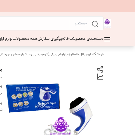
دسته‌بندی محصولات
خانه
پیگیری سفارش
همه محصولات
لوازم ار
فروشگاه اورجینال بانه
/
لوازم ارایشی برقی(اتومو.بابلیس.سشوار.سشوار چرخشی
ما
24
بر
دس
بر
شن