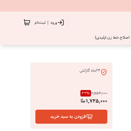
ورود | ثبت‌نام
اصلاح.خط زن.اپلیدی)
24ماه گارانتی
32
%
2,553,000
1,725,000
افزودن به سبد خرید