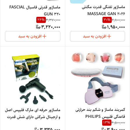
ماساژور تفنگی قدرت مگنتی
ماساژور قدرتی فاسیال FASCIAL
MASSAGE GAN 2026
GUN 320
26
%
30
%
4,370,000
2,800,000
3,220,000
1,950,000
افزودن به سبد
افزودن به سبد
کمربند ماساژ و شکم بند حرارتی
ماساژور حرفه ای مارک فلیپس اصل
قاعدگی فلیپس PHILIPS
و ارجینال شرکتی دارای شش قدرت
13
%
4,500,000
PROFESSIONAL
متفاوت چهار کاره برای ماساژ کل
3,335,000
3,900,000