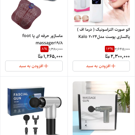
اتو صورت التراسونیک ( درما اف )
ماساژور حرفه ای پا foot
پاکسازی پوست مدل2024 Kalo
massager19/8
Ultrasonic DermaF
8
%
13
%
1,380,000
2,645,000
1,265,000
2,300,000
افزودن به سبد
افزودن به سبد