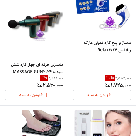
ماساژور پنج کاره قدرتی مارک
ریلاکس Relax2024
ماساژور حرفه ای چهار کاره شش
سرعته MASSAGE GUN2024
3
%
32
%
2,622,000
2,553,000
2,530,000
1,725,000
افزودن به سبد
افزودن به سبد