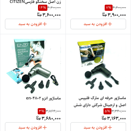
زن اصل سخنگو فارسیCITIZEN
14
%
7
%
4,200,000
4,200,000
PROFISHNAL NEW 14.2
3,600,000
3,900,000
افزودن به سبد
افزودن به سبد
ماساژور حرفه ای مارک فلیپس
ماساژور انزو en-4802
اصل و ارجینال شرکتی دارای شش
4
%
5
%
3,864,000
3,340,000
قدرت متفاوت چهار کاره برای ماساژ
3,680,000
3,163,000
کل بدن
افزودن به سبد
افزودن به سبد