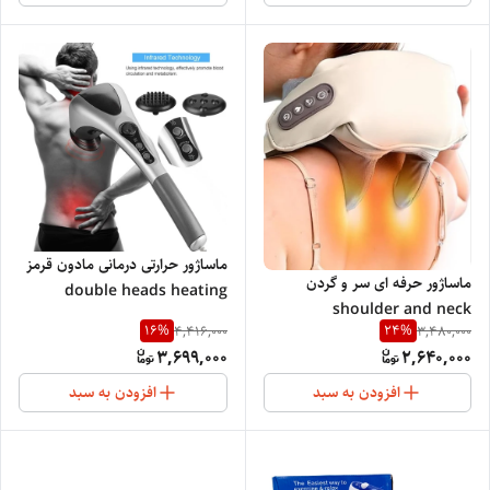
ماساژور حرارتی درمانی مادون قرمز
ماساژور حرفه ای سر و گردن
double heads heating
shoulder and neck
massager S1010
16
%
24
%
4,416,000
3,480,000
massager HJ-188
3,699,000
2,640,000
افزودن به سبد
افزودن به سبد