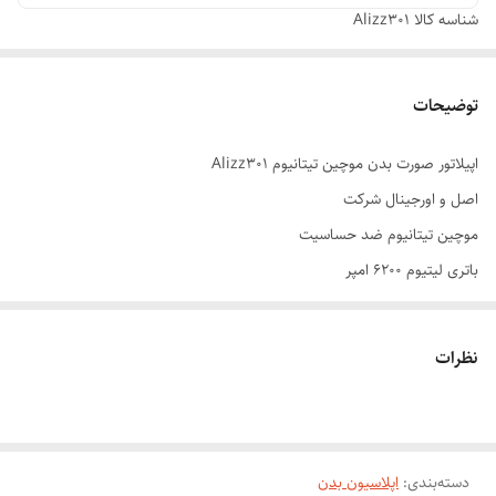
شناسه کالا
Alizz301
توضیحات
اپیلاتور صورت بدن موچین تیتانیوم Alizz301
اصل و اورجینال شرکت
موچین تیتانیوم ضد حساسیت
باتری لیتیوم ۶۲۰۰ امپر
شارژ گیری ۴۰ دقیقه شارژ دهی ۸۰ دقیقه
۶۰ موجین تیتانیوم
نظرات
شارژی و مستقیم برق
با استفاده اپلیدی الیز به مرور ریشه و ساقه مو ضعیف میکند در اخر کاملا از
بین میبرد
دسته‌بندی
:
اپلاسیون بدن
متور مگنتی با قدرت و سرعت شگفت انگیز