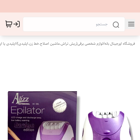
فروشگاه اورجینال بانه
/
لوازم شخصی برقی(ریش تراش.ماشین اصلاح.خط زن.اپلیدی)
/
اپلیدی یا اپل