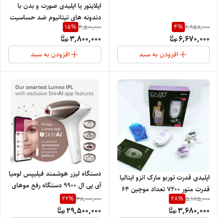
GERMANY 0106
اپلایتور یا اپلیدی صورت و بدن با
دندونه های تیتانیوم ضد حساسیت
15
%
4
%
4,500,000
6,958,000
Alizz301
3,800,000
6,670,000
افزودن به سبد
افزودن به سبد
دستگاه لیزر هوشمند فیلیپس لومیا
اپلیدی قدرت توربو مارک انزو ایتالیا
آی پی ال ۹۹۰۰ دستگاه رفع موهای
قدرت متور 7200 تعداد موچین 64
زائد IPL با SenseIQ برای صورت و
22
%
28
%
38,000,000
5,175,000
شیور زن (سری بدون درد) جنس
بدن
29,500,000
3,680,000
موچین تیتانیوم