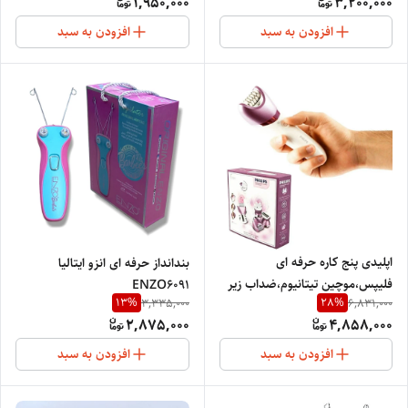
1,950,000
3,200,000
افزودن به سبد
افزودن به سبد
اپلیدی پنج کاره حرفه ای
بندانداز حرفه ای انزو ایتالیا
فلیپس،موچین تیتانیوم،ضداب زیر
ENZO6091
13
%
28
%
3,335,000
6,831,000
دوشی ،دور متور 6400
2,875,000
4,858,000
افزودن به سبد
افزودن به سبد