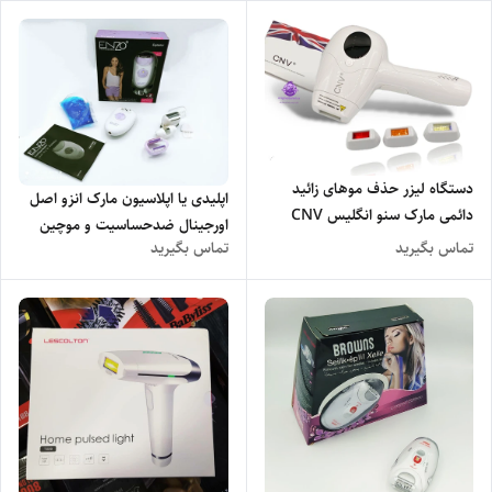
دستگاه لیزر حذف موهای زائید
اپلیدی یا اپلاسیون مارک انزو اصل
دائمی مارک سنو انگلیس CNV
اورجینال ضدحساسیت و موچین
PROFESSIONAL ENGLISH D-
تماس بگیرید
تماس بگیرید
تتانیومی EN-3390
111