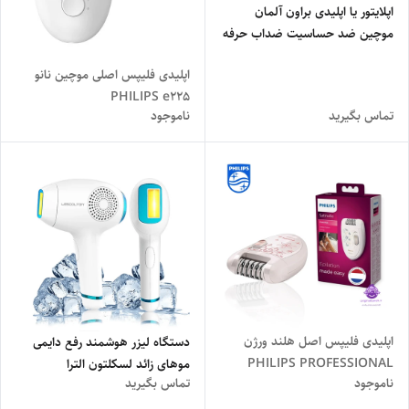
اپلایتور یا اپلیدی براون آلمان
موچین ضد حساسیت ضداب حرفه
ای سه کاره دیجیتالی با قدرت توربو
اپلیدی فلیپس اصلی موچین نانو
BRAUN 908
PHILIPS e225
تماس بگیرید
ناموجود
اپلیدی فلیپس اصل هلند ورژن
دستگاه لیزر هوشمند رفع دایمی
PHILIPS PROFESSIONAL
موهای زائد لسکلتون الترا
ناموجود
تماس بگیرید
NETHERLANDS 2025
CLESCOLTOn T011 T011C