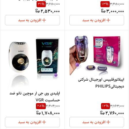
31
%
13
%
3,680,000
3,480,000
6110
2,530,000
3,000,000
افزودن به سبد
افزودن به سبد
اپیلاتورفلیپس اورجینال شرکتی
دیجیتالیPHILIPS
NETHERLANDS1234
اپلیدی وی جی ار موچین نانو ضد
حساسیت VGR
28
%
12
%
2,404,000
3,163,000
1,708,000
2,760,000
افزودن به سبد
افزودن به سبد