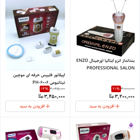
بندانداز انزو ایتالیا اورجینال ENZO
PROFESSIONAL SALON
اپیلاتور فلیپس حرفه ای موچین
ITALY
تیتانیومی PH-6006
14
%
20
%
4,025,000
4,000,000
3,450,000
3,200,000
افزودن به سبد
افزودن به سبد