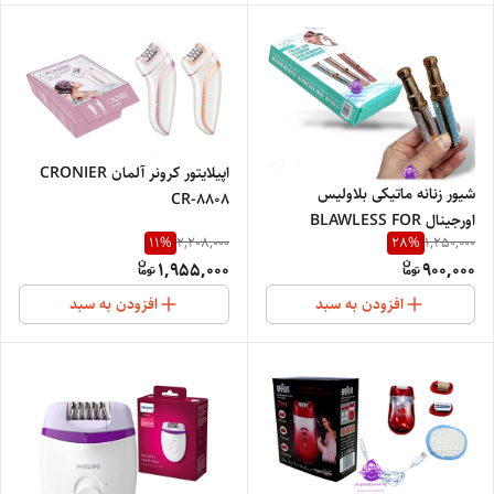
اپیلایتور کرونر آلمان CRONIER
شیور زنانه ماتیکی بلاولیس
CR-8808
اورجینال BLAWLESS FOR
11
%
28
%
2,208,000
1,250,000
women
1,955,000
900,000
افزودن به سبد
افزودن به سبد