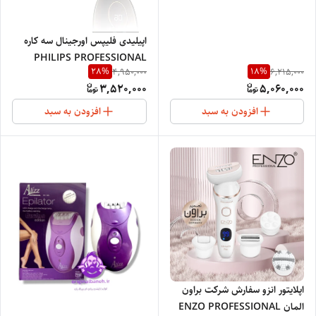
اپیلیدی فلیپس اورجینال سه کاره
PHILIPS PROFESSIONAL
28
%
18
%
4,950,000
6,215,000
NETHERLANDS867
3,520,000
5,060,000
افزودن به سبد
افزودن به سبد
اپلایتور انزو سفارش شرکت براون
المان ENZO PROFESSIONAL