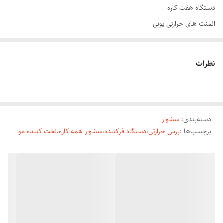
دستگاه هفت کاره
المنت های حرارتی یونی
جذب یون مثبت به مو
دارای جدیدترین سری سشوار مخصوص
نظرات
ضد ایجاد موخوره
قدرت ۲۸۰۰ وات
حجم دهنده مو و درخشندگی مو
دسته‌بندی
:
سشوار
دارای هفت سری با کارهای متفاوت
برچسب‌ها :
برس حرارتی
،
دستگاه فرکننده
،
سشوار همه کاره
،
لخت کننده مو
1-سری سشوار جدید
خشک کردن مو بدون اینکه باد سشوار به پوست سر برخورد کند و ضربه به
پیاز موها وارد کند
2-سری برس حرارتی
لخت کردن مو با استفاده سری برس تخت دستگاه که هم شانه مرتب کردن
موها و صاف کردن و خشک کردن مو رو انجام میدهد