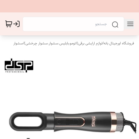
فروشگاه اورجینال بانه
/
لوازم ارایشی برقی(اتومو.بابلیس.سشوار.سشوار چرخشی)
/
سشوار