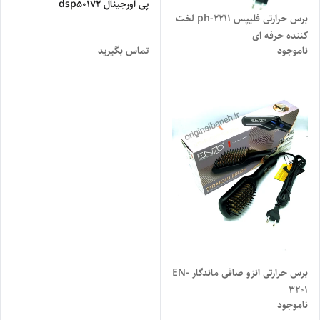
پی اورجینال dsp50172
برس حرارتی فلیپس ph-2211 لخت
کننده حرفه ای
ناموجود
تماس بگیرید
برس حرارتی انزو صافی ماندگار EN-
3201
ناموجود