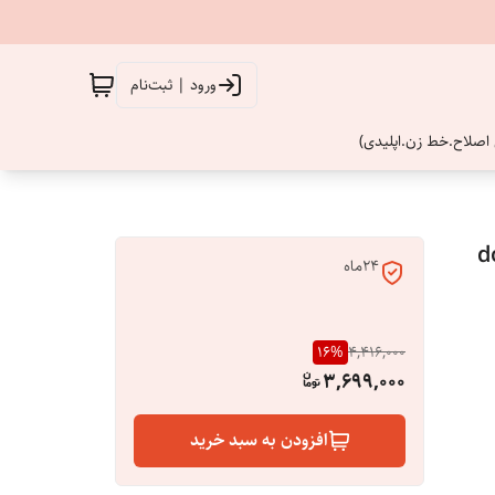
ورود | ثبت‌نام
اصلاح.خط زن.اپلیدی)
doub
24ماه
16
%
4,416,000
3,699,000
افزودن به سبد خرید