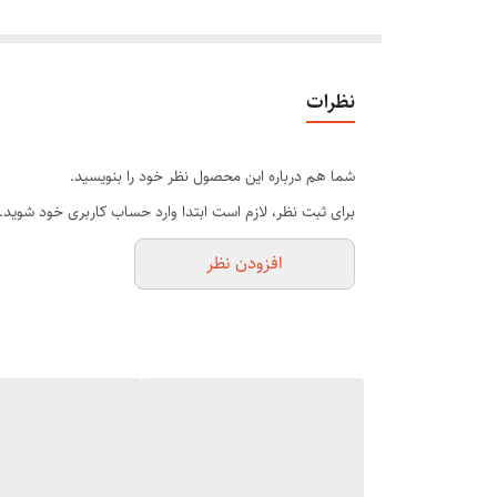
مادون قرمز باعث افزایش گردش خون
ماساژ برای کل بدن در انواع قدرت و برنامه
ماساژور دستی با گرمایش مادون قرمز و چکش های ماساژ دو
نظرات
عملکرد دوگانه ماساژ و لرزش برای ماساژ موثر
با طراحی ارگونومیک دسته بلند برای به حداکثر رساندن دستیا
شما هم درباره این محصول نظر خود را بنویسید.
مکانیزم کنترل سرعت برای تنظیم سرعت و شدت لرزش بنا به 
برای ثبت نظر، لازم است ابتدا وارد حساب کاربری خود شوید.
همراه با دو قابلیت جدا شدنی سرهای ماساژور به شکل فرور
افزودن نظر
ایمن و راحت
فناوری راحت برای استفاده آسان که تقلید از تکنیک ماساژور
ماساژ اندازه ناحیه پلاسم با پک داغ گیاهی سنتی
علاوه بر این با دو مجموعه سر ماساژ قابل جابجایی به شکل 
گرمایش دو سر
نور مادون قرمز دور