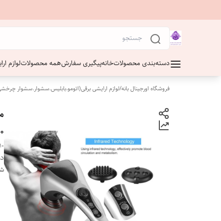
دسته‌بندی محصولات
خانه
پیگیری سفارش
همه محصولات
لوازم ار
فروشگاه اورجینال بانه
/
لوازم ارایشی برقی(اتومو.بابلیس.سشوار.سشوار چرخشی
0
10
دس
شن