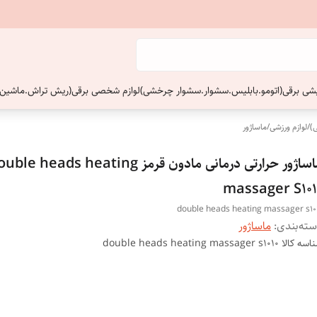
ایشی برقی(اتومو.بابلیس.سشوار.سشوار چرخشی)
لوازم شخصی برقی(ریش تراش.ماشین 
)
/
لوازم ورزشی
/
ماساژور
ماساژور حرارتی درمانی مادون قرمز le heads heating
massager S101
double heads heating massager s10
ته‌بندی
:
ماساژور
اسه کالا
double heads heating massager s1010