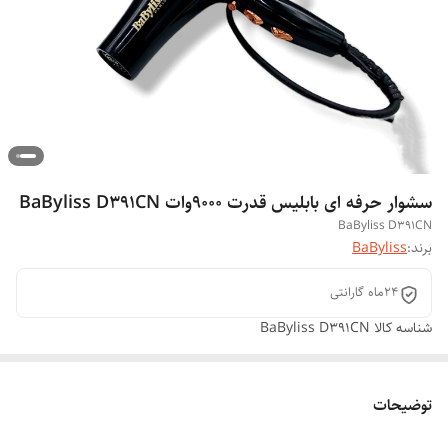
سشوار حرفه ای بابلیس قدرت ۹۰۰۰وات BaByliss D391CN
BaByliss D391CN
برند:
BaByliss
۲۴ماه گارانتی
شناسه کالا
BaByliss D391CN
توضیحات