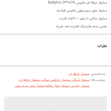
سشوار حرفه ای بابلیس BaByliss D391CN
سشوار متور سیم پیچی بابلیس فرانسه
سشوار سالنی با متور ۹۰۰۰وات قدرت
جنس بدنه پلاستیک فشرده ضد ضربه
متور سیم پیچی مسی با عمر زیاد دستگاه
چهار حالته دستگاه در داغ و خنک
نظرات
دارای دو دور متور در دو سرعت
فن خنک کننده متور و المنت
المنت های روکش سرامیکی
قدرت متور ۹۰۰۰ وات
دسته‌بندی
:
سشوار حرفه ای
برچسب‌ها :
سشوار شرکتی
،
سشوار چرخشی سالنی
،
سشوار حرفه ای
،
کابل ژله ای با حلقه اویز
سشوار بابلیس
،
سشوار چهار حالته
،
سشوار متور سیم پیچی
دستگاه پخش کننده یون مثبت به مو
ترمیم موهای اسیب دیده و شکسته شده
اگر موهای ضخیمی دارید و یا در سشوار دنبال حرارت بالا هستید، پیشنهاد ما