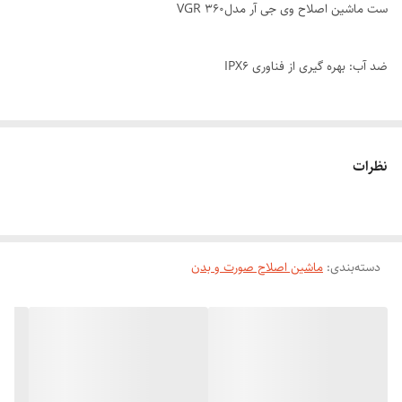
ست ماشین اصلاح وی جی آر مدلVGR 360
ضد آب: بهره گیری از فناوری IPX6
دارای سری اصلاح موی بدن و صورت با شونه سایز بندی
نظرات
منبع انرژی: باتری 500 میلی آمپر لیتیوم
صفحه ال ای دی نمایشگر باتری و ضداب و قفل کودک
شارژ کامل دستگاه: 90 دقیقه
دسته‌بندی
:
ماشین اصلاح صورت و بدن
مدت زمان قابل استفاده: 90 دقیقه
نشانگر میزان شارژ: دارد