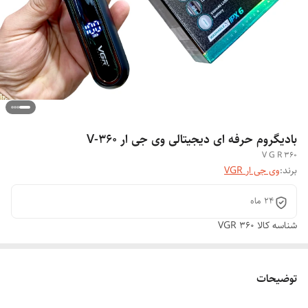
بادیگروم حرفه ای دیجیتالی وی جی ار V-360
V G R 360
برند:
وی جی ار VGR
۲۴ ماه
شناسه کالا
VGR 360
توضیحات