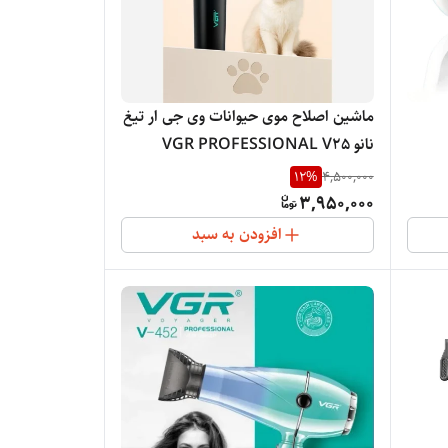
ماشین اصلاح موی حیوانات وی جی ار تیغ
نانو VGR PROFESSIONAL V25
12
%
4,500,000
3,950,000
افزودن به سبد