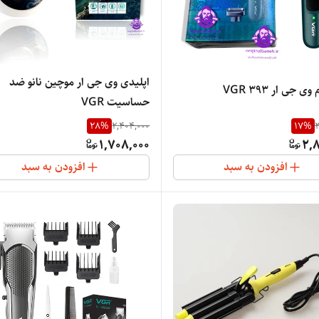
اپلیدی وی جی ار موچین نانو ضد
ی جی ار VGR 393
حساسیت VGR
28
%
2,404,000
17
%
3
1,708,000
2,8
افزودن به سبد
افزودن به سبد