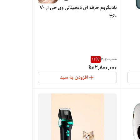
بادیگروم حرفه ای دیجیتالی وی جی ار V-
360
12
%
3,200,000
2,800,000
افزودن به سبد