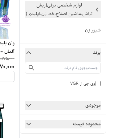
لوازم شخصی برقی(ریش
تراش.ماشین اصلاح.خط زن.اپلیدی)
شیور زن
وان بلید
آلمان VGR 7000
برند
,175,000
70,000
وی جی ار VGR
موجودی
محدوده قیمت