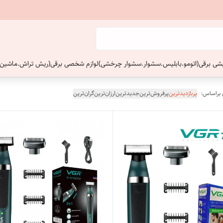
ایشی برقی(اتومو.بابلیس.سشوار.سشوار چرخشی)
لوازم شخصی برقی(ریش تراش.ماشین 
 براساس:
پربازدیدترین
پرفروش‌ترین
جدیدترین
ارزان‌ترین
گران‌ترین