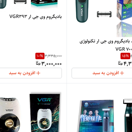
بادیگروم وی جی ار VGR393
 بادیگروم وی جی ار تکنولوژی
10
%
3,335,000
15
%
5
3,000,000
4,3
افزودن به سبد
افزودن به سبد