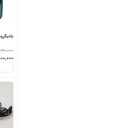
بادیگروم و
,400,000
00,000