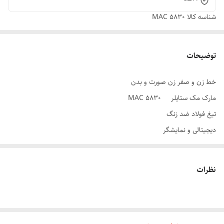
شناسه کالا
MAC 5830
توضیحات
خط زن و صفر زن صورت و بدن
مارک مک ستایلر MAC 5830
تیغ فولاد ضد زنگ
دیجیتالی و نمایشگر
شارژی و مستقیم برق
دارای بدنه براق و ضد خط خش
نظرات
همراه با کیف نگهداری و مسافرت
دارای شانه های سایز بندی
قابل استفاده صچرت و بدن