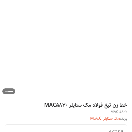
خط زن تیغ فولاد مک ستایلر MAC5830
MAC 5830
برند:
مک ستایلر M.A.C
24ماه