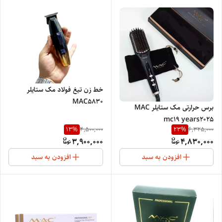
خط زن تیغ فولاد مک ستایلر
MAC5830
برس حرارتی مک ستایلر MAC
mc19 years2025
13
%
23
%
4,500,000
6,325,000
3,900,000
4,830,000
افزودن به سبد
افزودن به سبد