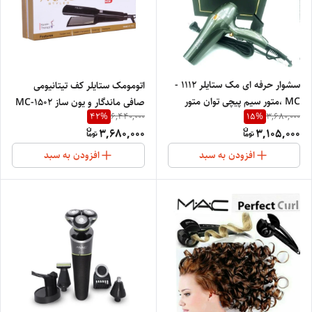
سشوار حرفه ای مک ستایلر 1112 -
اتومومک ستایلر کف تیتانیومی
MC ،متور سیم پیچی توان متور
صافی ماندگار و یون ساز MC-1502
42
%
15
%
6,440,000
3,680,000
3400 تک رنگ طراحی شرکت لیز
3,680,000
3,105,000
سیم پیچی شده مسی متور Acسایز
21
افزودن به سبد
افزودن به سبد