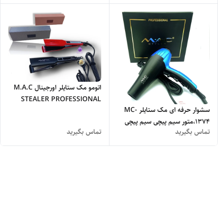
اتومو مک ستایلر اورجینال M.A.C
STEALER PROFESSIONAL
سشوار حرفه ای مک ستایلر MC-
NEW 2098
1374،متور سیم پیچی سیم پیچی
تماس بگیرید
تماس بگیرید
شده مسی متور Acسایز 21 قابل
استفاده سالنی و خانگی ،دارای
المنت های زیگزای