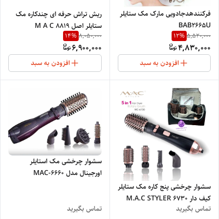
فرکنندهدجادویی مارک مک ستایلر
ریش تراش حرفه ای چندکاره مک
BAB2665U
ستایلر اصل M A C 8819
14
%
12
%
8,050,000
5,520,000
6,900,000
4,830,000
افزودن به سبد
افزودن به سبد
سشوار چرخشی مک استایلر
اورجینال مدل MAC-6660
سشوار چرخشی پنج کاره مک ستایلر
کیف دار M.A.C STYLER 6730
تماس بگیرید
تماس بگیرید