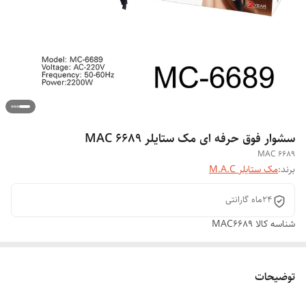
سشوار فوق حرفه ای مک ستایلر MAC 6689
MAC 6689
برند:
مک ستایلر M.A.C
24ماه گارانتی
شناسه کالا
MAC6689
توضیحات