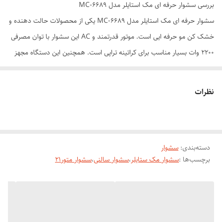
بررسی سشوار حرفه ای مک استایلر مدل MC-6689
سشوار حرفه ای مک استایلر مدل MC-6689 یکی از محصولات حالت دهنده و
خشک کن مو حرفه ایی است. موتور قدرتمند و AC این سشوار با توان مصرفی
۲۲۰۰ وات بسیار مناسب برای کراتینه تراپی است. همچنین این دستگاه مجهز
به سیستم تولید یون است. این سیستم با فعال کردن یون مولکول هوا مانع از
وز کردن موها می شود. همچنین باعث شادابی و درخشندگی موها می شود. با
نظرات
استفاده از ویژگی دکمه کول شات امکان تولید باد سرد امکان پذیر است. این
دستگاه دارای ۳ حالت مختلف کنترل تولید باد در درجه های خاموش –
متوسط و زیاد است. همچنین دارای قابلیت کنترل حرارت باد خروجی نیز است.
دسته‌بندی
:
سشوار
حالت های حرارت باد خروجی شامل باد سرد – ملایم و گرم است. جنس بدنه
برچسب‌ها :
سشوار مک ستایلر
،
سشوار سالنی
،
سشوار متور۲۱
سشوار مک استایلر مدل۶۶۸۹۰ از متالیک فایبر گلاس بوده که طراحی زیبایی
نیز دارد.
ویژگی های برجسته سشوار
متور سیم پیچی مسی