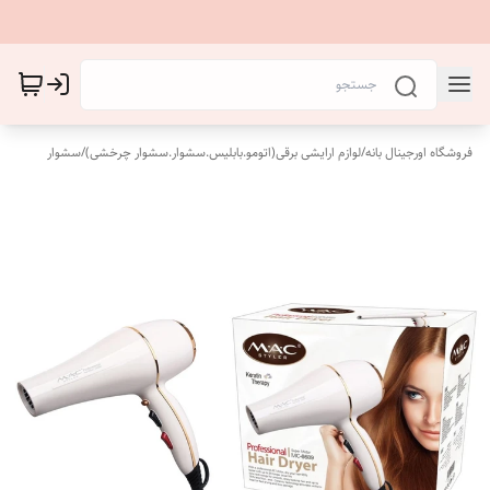
فروشگاه اورجینال بانه
/
لوازم ارایشی برقی(اتومو.بابلیس.سشوار.سشوار چرخشی)
/
سشوار