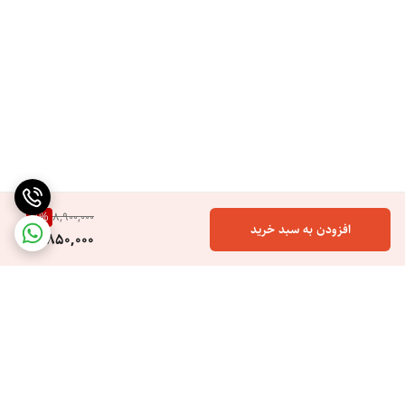
۴-استفاده برای موهای خیس
یکی از ویژگی‌هایی که بیشتر محصولات آرایش مو ندارند، قابلیت استفاده آن‌ها
بر روی موهای مرطوب است. ازآنجاکه کار اصلی آن‌ها با گرم کردن زیاد انجام
می‌شود، گرم کردن موهای مرطوب به‌طور مستقیم می‌تواند برای سلامت مو
بسیار خطرناک باشد. بی‌نظیرترین ویژگی سشوار چرخشی با ولتاژ دوگانه این
است که می‌توان از آن برای موهای مرطوب و بدون
11
%
8,900,000
افزودن به سبد خرید
7,850,000
۵-سری‌های متفاوت و کاربردی
داشتن سری‌های متفاوت در مدل‌های مختلف سشوار چرخشی این امکان را به
شما می‌دهند که فقط با داشتن یک وسیله بتوانید موهای خود را خشک،
صاف، فر یا حالت دار کنید.