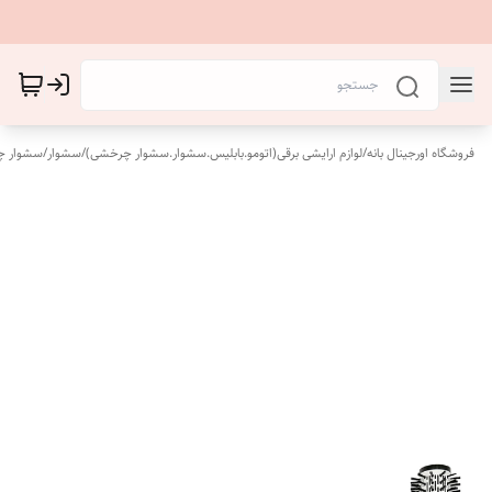
فروشگاه اورجینال بانه
/
لوازم ارایشی برقی(اتومو.بابلیس.سشوار.سشوار چرخشی)
/
سشوار
/
سشوار 