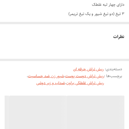
دارای چهار لبه غلطک
۳ تیغ (دو تیغ شیور و یک تیغ تریمر)
ضداب و قابل استفاده زیر دوش
طراحی ارگونومیک
نظرات
دور موتور ۲۴۰ هزار در ثانیه
شارژی
جنس تیغه از استیل ضد زنگ
دسته‌بندی
دارای خط زن
:
ریش تراش حرفه ای
برچسب‌ها :
ریش تراش دوست پوست
،
شیور زن ضد حساسیت
،
قابلیت اصلاح با شماره صفر
ریش تراش غلطکی براون
،
ضداب و زیر دوشی
قابلیت شارژ سریع در ۵ دقیقه
قابلیت شستشوی کامل
تکنولوژی MicroComb
مجهز به فن آوری Aquatec wet & Dry
نشانگر : باتری ،قفل مسافرتی ،شستشو