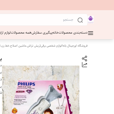
دسته‌بندی محصولات
خانه
پیگیری سفارش
همه محصولات
لوازم ار
فروشگاه اورجینال بانه
/
لوازم شخصی برقی(ریش تراش.ماشین اصلاح.خط زن.ا
بن
12
بر
دس
بر
شن