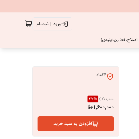
ورود | ثبت‌نام
اصلاح.خط زن.اپلیدی)
24ماه
27
%
2,200,000
1,600,000
افزودن به سبد خرید