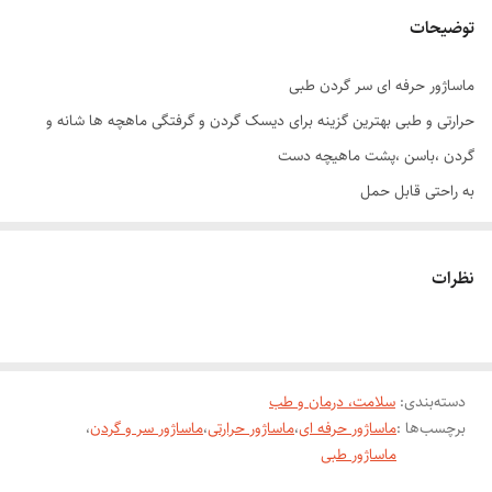
توضیحات
ماساژور حرفه ای سر گردن طبی
حرارتی و طبی بهترین گزینه برای دیسک گردن و گرفتگی ماهچه ها شانه و
گردن ،باسن ،پشت ماهیچه دست
به راحتی قابل حمل
دستگاه دارای حرارت
قابلیت ماساژ به دو طرف
نظرات
تنظیم سرعت ماساژ متناسب با وضعیت جسمانی خود
شارژی و درباره محصول ماساژور گردن و شانه
ساعت های طولانی نشستن، استفاده بیش از حد از وسایل الکترونیکی و
دسته‌بندی
:
سلامت، درمان و طب
افزایش فشار کاری باعث تنش مکرر در عضلات گردن و شانه می شود.
برچسب‌ها :
ماساژور حرفه ای
،
ماساژور حرارتی
،
ماساژور سر و گردن
،
وضعیت نامناسب و عدم حرکت منجر به خستگی، سفتی و درد می شود.
ماساژور طبی