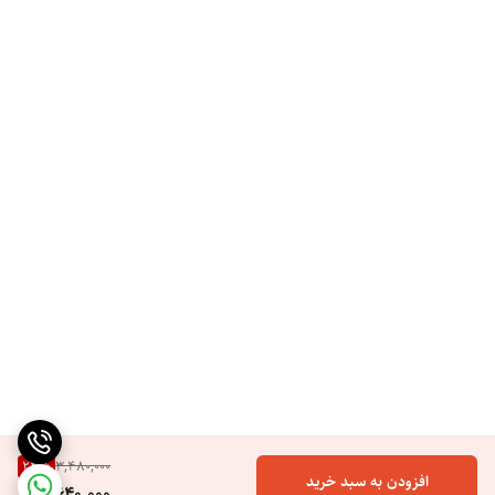
وضعیت شارژ : چراغ هنگام شارژ چشمک می زند و همیشه در هنگام شارژ
کامل روشن می شود.
طراحی همه کاره: (پوشیدنی و دستی)
دستگاه ما عملکرد دوگانه را ارائه می دهد. آن را با استفاده از تسمه‌های
شانه‌ای قابل تنظیم بپوشید یا با کوتاه کردن آن‌ها به صورت حلقه‌ای، آن را نگه
دارید. قابل تنظیم برای کاربران مختلف، با 2 حالت ورز دادن، 2 سطح حرارت و
تایمر 10 دقیقه.
باتری لیتیومی داخلی، ایمنی و قابلیت حمل را تضمین می کند. روکش چرمی
PU ظرافت و نگهداری آسان را اضافه می کند. طراحی روبالشی قابل جدا شدن،
بهداشت را تضمین می کند. شارژ Type-C شارژ مجدد را ساده می کند.
24
%
3,480,000
قابل حمل و کاربرپسند
افزودن به سبد خرید
2,640,000