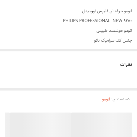
اتومو حرفه ای فلیپس اورجینال
PHILIPS PROFESSIONAL NEW 9250
اتومو هوشمند فلیپس
جنس کف سرامیک نانو
دیجیتالی هوشمند قابل تنظیم درجه حرارت
درجه حرارت 980 فارانهایت
نظرات
دارای سیستم ایونیک و پخش کننده یون
جنس کابل روکش ژله ای
صاف کننده مو در کمترین زمان
دسته‌بندی
:
اتومو
صاف کننده شلاقی و ماندگار
جنس صفحات این اتو مو از سرامیک نانو می باشد. خاصیت این عنصر فلزی
این است که ماندگاری و استحکام بالایی دارد، دارای رسانش گرمایی بالا و سبک
وزن می باشد. به همین دلایل است که اتو مو تیتانیومی نسبت به سرامیکی