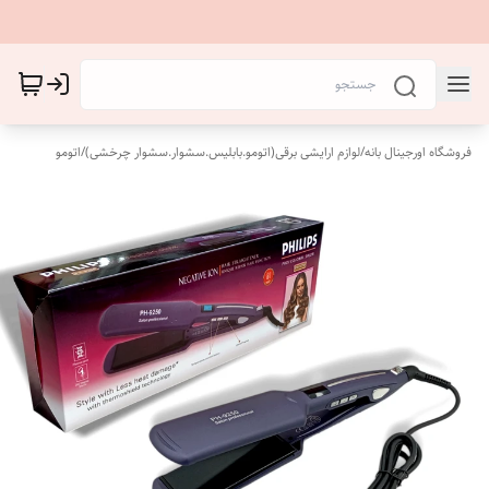
فروشگاه اورجینال بانه
/
لوازم ارایشی برقی(اتومو.بابلیس.سشوار.سشوار چرخشی)
/
اتومو