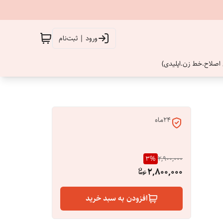
ورود | ثبت‌نام
اصلاح.خط زن.اپلیدی)
24ماه
3
%
2,900,000
2,800,000
افزودن به سبد خرید