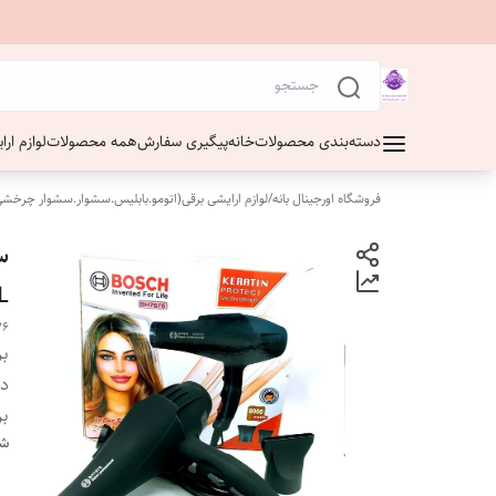
دسته‌بندی محصولات
خانه
پیگیری سفارش
همه محصولات
لوازم ار
فروشگاه اورجینال بانه
/
لوازم ارایشی برقی(اتومو.بابلیس.سشوار.سشوار چرخشی
L
76
بر
دس
بر
شن