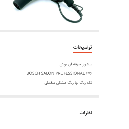
توضیحات
سشوار حرفه ای بوش
BOSCH SALON PROFESSIONAL 676
تک رنگ ،با رنگ مشکی مخملی
چهار حالته و دو درجه حرارت
دارای متور سایز 21نوع AC
دارای فن ارایشگر و سالنی
نظرات
دارای فیلتر هوای محافظ متور
پخش کننده ایونیک و حفظ سلامت مو