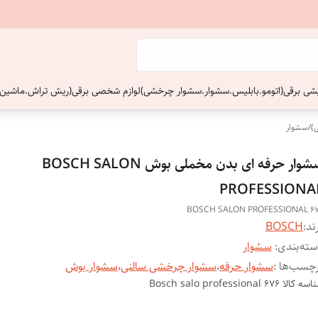
ایشی برقی(اتومو.بابلیس.سشوار.سشوار چرخشی)
لوازم شخصی برقی(ریش تراش.ماشین 
)
/
سشوار
سشوار حرفه ای بدن مخملی بوش BOSCH SALON
PROFESSIONA
BOSCH SALON PROFESSIONAL 6
ند:
BOSCH
ته‌بندی
:
سشوار
چسب‌ها :
سشوار حرفه
،
سشوار چرخشی سالنی
،
سشوار بوش
اسه کالا
Bosch salo professional 676