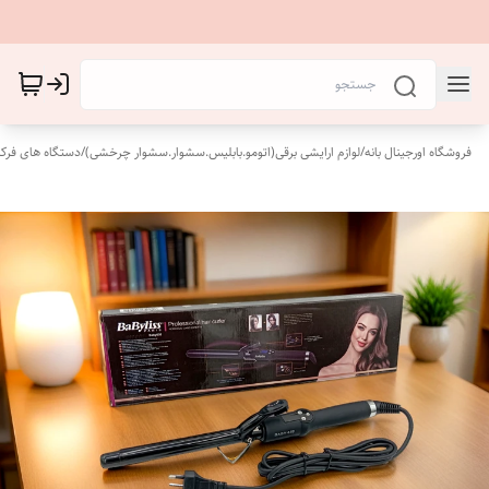
فروشگاه اورجینال بانه
/
لوازم ارایشی برقی(اتومو.بابلیس.سشوار.سشوار چرخشی)
/
دستگاه های فرکن