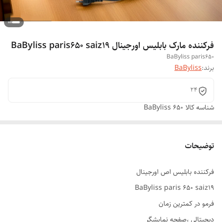
فرکننده مارک بابلیس اورجینال BaByliss paris650 saiz19
BaByliss paris650
برند:
BaByliss
24
شناسه کالا
BaByliss 650
توضیحات
فرکننده بابلیس اص اورجینال
BaByliss paris 650 saiz19
فرمو در کمترین زمان
دیجیتالی ،صفحه نمابشگر